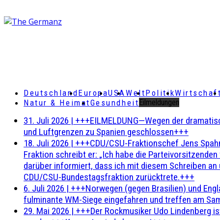
Deutschland
Europa
USA
Welt
Politik
Wirtschaf
Natur & Heimat
Gesundheit
Eilmeldungen
31. Juli 2026
|
+++EILMELDUNG—Wegen der dramatischen 
und Luftgrenzen zu Spanien geschlossen+++
18. Juli 2026
|
+++CDU/CSU-Fraktionschef Jens Spahn ha
Fraktion schreibt er: „Ich habe die Parteivorsitzend
darüber informiert, dass ich mit diesem Schreiben an
CDU/CSU-Bundestagsfraktion zurücktrete.+++
6. Juli 2026
|
+++Norwegen (gegen Brasilien) und Engl
fulminante WM-Siege eingefahren und treffen am Sam
29. Mai 2026
|
+++Der Rockmusiker Udo Lindenberg ist