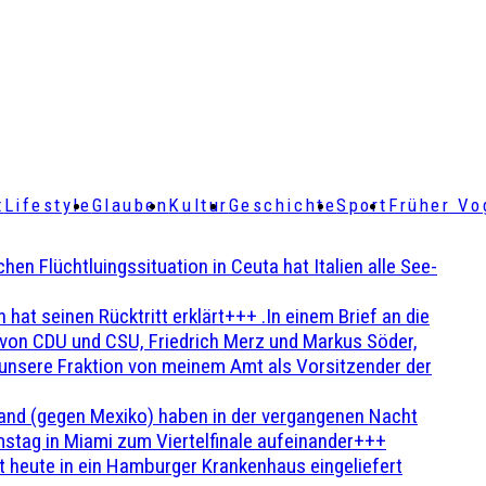
t
Lifestyle
Glauben
Kultur
Geschichte
Sport
Früher Vo
Flüchtluingssituation in Ceuta hat Italien alle See-
t seinen Rücktritt erklärt+++ .In einem Brief an die
en von CDU und CSU, Friedrich Merz und Markus Söder,
 unsere Fraktion von meinem Amt als Vorsitzender der
and (gegen Mexiko) haben in der vergangenen Nacht
stag in Miami zum Viertelfinale aufeinander+++
 heute in ein Hamburger Krankenhaus eingeliefert