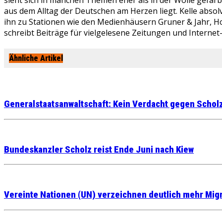
sieht sich in manchen Themen eher als in der Wolle gefär
aus dem Alltag der Deutschen am Herzen liegt. Kelle absolv
ihn zu Stationen wie den Medienhäusern Gruner & Jahr, Ho
schreibt Beiträge für vielgelesene Zeitungen und Internet
Ähnliche Artikel
Generalstaatsanwaltschaft: Kein Verdacht gegen Schol
Bundeskanzler Scholz reist Ende Juni nach Kiew
Vereinte Nationen (UN) verzeichnen deutlich mehr Mig