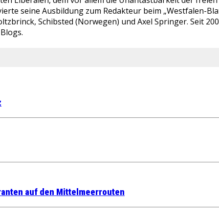
bten Liberalen, dem vor allem die Unantastbarkeit der fre
ierte seine Ausbildung zum Redakteur beim „Westfalen-Blatt“
ltzbrinck, Schibsted (Norwegen) und Axel Springer. Seit 20
-Blogs.
z
ranten auf den Mittelmeerrouten