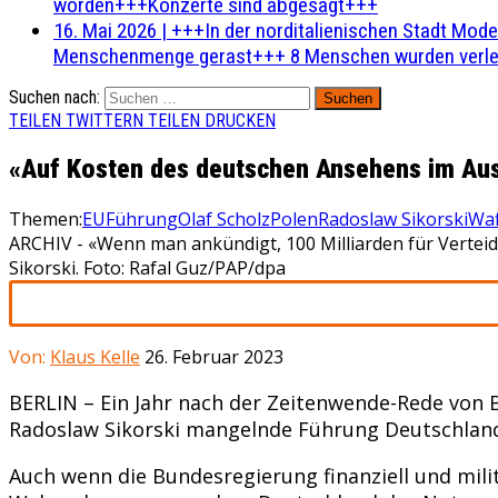
worden+++Konzerte sind abgesagt+++
16. Mai 2026
|
+++In der norditalienischen Stadt Mode
Menschenmenge gerast+++ 8 Menschen wurden verlet
Suchen nach:
TEILEN
TWITTERN
TEILEN
DRUCKEN
«Auf Kosten des deutschen Ansehens im Aus
Themen:
EU
Führung
Olaf Scholz
Polen
Radoslaw Sikorski
Waf
ARCHIV - «Wenn man ankündigt, 100 Milliarden für Vertei
Sikorski. Foto: Rafal Guz/PAP/dpa
Von:
Klaus Kelle
26. Februar 2023
BERLIN – Ein Jahr nach der Zeitenwende-Rede von 
Radoslaw Sikorski mangelnde Führung Deutschland
Auch wenn die Bundesregierung finanziell und mili