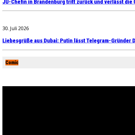
JU-Chefin in Brandenburg tritt zurück und verlässt die
30. Juli 2026
Liebesgrüße aus Dubai: Putin lässt Telegram-Gründer D
Comic