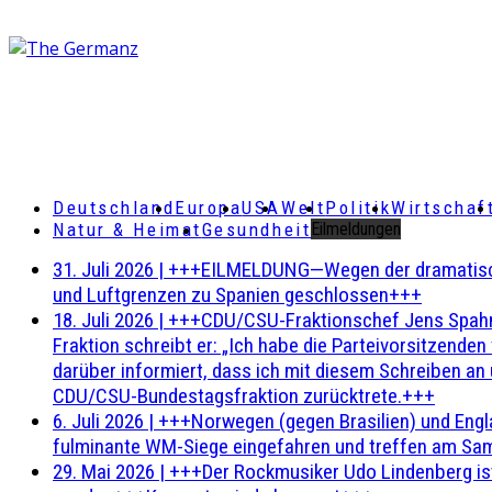
Deutschland
Europa
USA
Welt
Politik
Wirtschaf
Natur & Heimat
Gesundheit
Eilmeldungen
31. Juli 2026
|
+++EILMELDUNG—Wegen der dramatischen 
und Luftgrenzen zu Spanien geschlossen+++
18. Juli 2026
|
+++CDU/CSU-Fraktionschef Jens Spahn ha
Fraktion schreibt er: „Ich habe die Parteivorsitzend
darüber informiert, dass ich mit diesem Schreiben an
CDU/CSU-Bundestagsfraktion zurücktrete.+++
6. Juli 2026
|
+++Norwegen (gegen Brasilien) und Engl
fulminante WM-Siege eingefahren und treffen am Sam
29. Mai 2026
|
+++Der Rockmusiker Udo Lindenberg ist