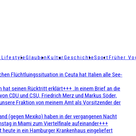
t
Lifestyle
Glauben
Kultur
Geschichte
Sport
Früher Vo
Flüchtluingssituation in Ceuta hat Italien alle See-
t seinen Rücktritt erklärt+++ .In einem Brief an die
en von CDU und CSU, Friedrich Merz und Markus Söder,
 unsere Fraktion von meinem Amt als Vorsitzender der
and (gegen Mexiko) haben in der vergangenen Nacht
stag in Miami zum Viertelfinale aufeinander+++
 heute in ein Hamburger Krankenhaus eingeliefert