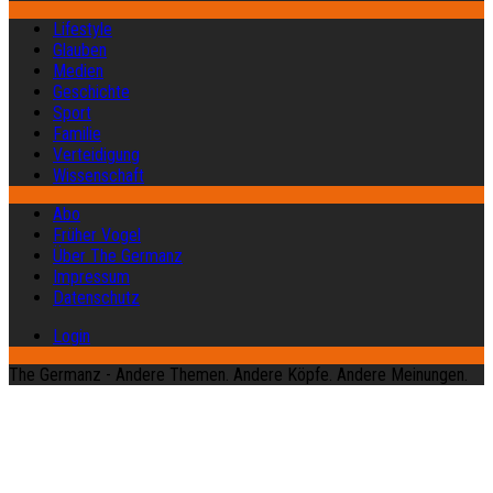
Lifestyle
Glauben
Medien
Geschichte
Sport
Familie
Verteidigung
Wissenschaft
Abo
Früher Vogel
Über The Germanz
Impressum
Datenschutz
Login
The Germanz - Andere Themen. Andere Köpfe. Andere Meinungen.