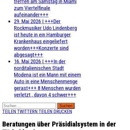
treffen am Samstag in Miami
zum Viertelfinale
aufeinander+++
29. Mai 2026
|
+++Der
Rockmusiker Udo Lindenberg
ist heute in ein Hamburger
Krankenhaus eingeliefert
worden+++Konzerte sind
abgesagt+++
16. Mai 2026
|
+++In der
norditalienischen Stadt
Modena ist ein Mann mit einem
Auto in eine Menschenmenge
gerast+++ 8 Menschen wurden
verletzt , davon 4 schwer+++
Suchen
nach:
TEILEN
TWITTERN
TEILEN
DRUCKEN
Beratungen über Präsidialsystem in der