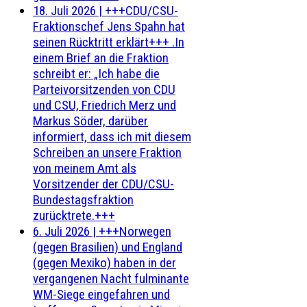
18. Juli 2026
|
+++CDU/CSU-
Fraktionschef Jens Spahn hat
seinen Rücktritt erklärt+++ .In
einem Brief an die Fraktion
schreibt er: „Ich habe die
Parteivorsitzenden von CDU
und CSU, Friedrich Merz und
Markus Söder, darüber
informiert, dass ich mit diesem
Schreiben an unsere Fraktion
von meinem Amt als
Vorsitzender der CDU/CSU-
Bundestagsfraktion
zurücktrete.+++
6. Juli 2026
|
+++Norwegen
(gegen Brasilien) und England
(gegen Mexiko) haben in der
vergangenen Nacht fulminante
WM-Siege eingefahren und