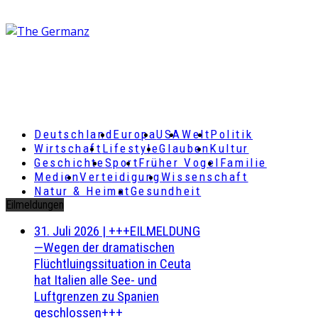
Deutschland
Europa
USA
Welt
Politik
Wirtschaft
Lifestyle
Glauben
Kultur
Geschichte
Sport
Früher Vogel
Familie
Medien
Verteidigung
Wissenschaft
Natur & Heimat
Gesundheit
Eilmeldungen
31. Juli 2026
|
+++EILMELDUNG
—Wegen der dramatischen
Flüchtluingssituation in Ceuta
hat Italien alle See- und
Luftgrenzen zu Spanien
geschlossen+++