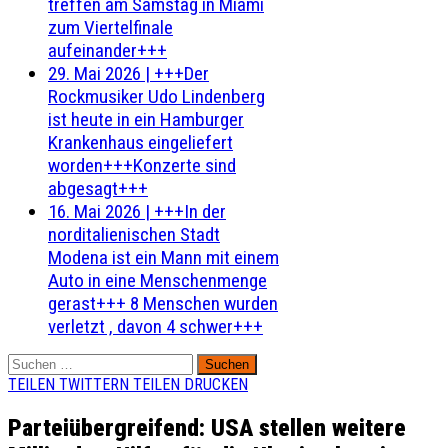
treffen am Samstag in Miami
zum Viertelfinale
aufeinander+++
29. Mai 2026
|
+++Der
Rockmusiker Udo Lindenberg
ist heute in ein Hamburger
Krankenhaus eingeliefert
worden+++Konzerte sind
abgesagt+++
16. Mai 2026
|
+++In der
norditalienischen Stadt
Modena ist ein Mann mit einem
Auto in eine Menschenmenge
gerast+++ 8 Menschen wurden
verletzt , davon 4 schwer+++
Suchen
nach:
TEILEN
TWITTERN
TEILEN
DRUCKEN
Parteiübergreifend: USA stellen weitere