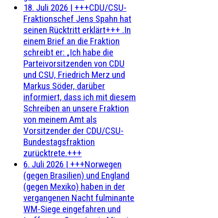
18. Juli 2026
|
+++CDU/CSU-
Fraktionschef Jens Spahn hat
seinen Rücktritt erklärt+++ .In
einem Brief an die Fraktion
schreibt er: „Ich habe die
Parteivorsitzenden von CDU
und CSU, Friedrich Merz und
Markus Söder, darüber
informiert, dass ich mit diesem
Schreiben an unsere Fraktion
von meinem Amt als
Vorsitzender der CDU/CSU-
Bundestagsfraktion
zurücktrete.+++
6. Juli 2026
|
+++Norwegen
(gegen Brasilien) und England
(gegen Mexiko) haben in der
vergangenen Nacht fulminante
WM-Siege eingefahren und