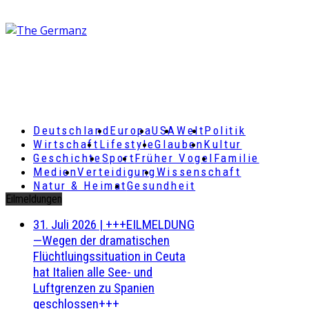
Deutschland
Europa
USA
Welt
Politik
Wirtschaft
Lifestyle
Glauben
Kultur
Geschichte
Sport
Früher Vogel
Familie
Medien
Verteidigung
Wissenschaft
Natur & Heimat
Gesundheit
Eilmeldungen
31. Juli 2026
|
+++EILMELDUNG
—Wegen der dramatischen
Flüchtluingssituation in Ceuta
hat Italien alle See- und
Luftgrenzen zu Spanien
geschlossen+++