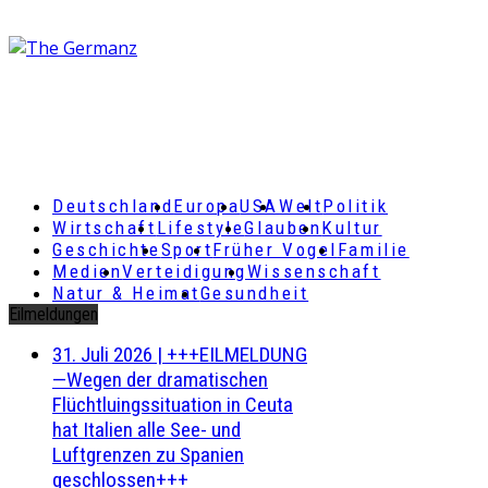
Deutschland
Europa
USA
Welt
Politik
Wirtschaft
Lifestyle
Glauben
Kultur
Geschichte
Sport
Früher Vogel
Familie
Medien
Verteidigung
Wissenschaft
Natur & Heimat
Gesundheit
Eilmeldungen
31. Juli 2026
|
+++EILMELDUNG
—Wegen der dramatischen
Flüchtluingssituation in Ceuta
hat Italien alle See- und
Luftgrenzen zu Spanien
geschlossen+++