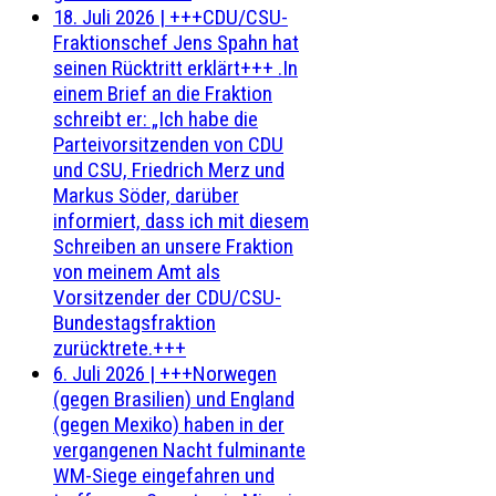
18. Juli 2026
|
+++CDU/CSU-
Fraktionschef Jens Spahn hat
seinen Rücktritt erklärt+++ .In
einem Brief an die Fraktion
schreibt er: „Ich habe die
Parteivorsitzenden von CDU
und CSU, Friedrich Merz und
Markus Söder, darüber
informiert, dass ich mit diesem
Schreiben an unsere Fraktion
von meinem Amt als
Vorsitzender der CDU/CSU-
Bundestagsfraktion
zurücktrete.+++
6. Juli 2026
|
+++Norwegen
(gegen Brasilien) und England
(gegen Mexiko) haben in der
vergangenen Nacht fulminante
WM-Siege eingefahren und