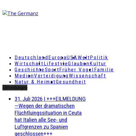
Deutschland
Europa
USA
Welt
Politik
Wirtschaft
Lifestyle
Glauben
Kultur
Geschichte
Sport
Früher Vogel
Familie
Medien
Verteidigung
Wissenschaft
Natur & Heimat
Gesundheit
Eilmeldungen
31. Juli 2026
|
+++EILMELDUNG
—Wegen der dramatischen
Flüchtluingssituation in Ceuta
hat Italien alle See- und
Luftgrenzen zu Spanien
geschlossen+++