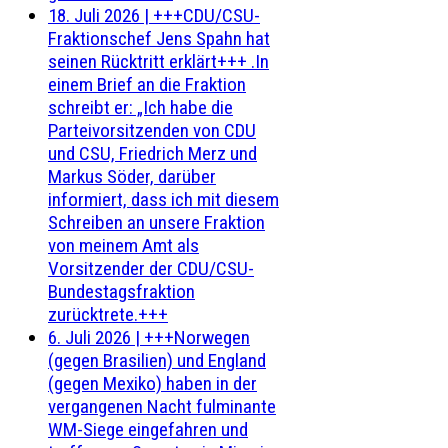
18. Juli 2026
|
+++CDU/CSU-
Fraktionschef Jens Spahn hat
seinen Rücktritt erklärt+++ .In
einem Brief an die Fraktion
schreibt er: „Ich habe die
Parteivorsitzenden von CDU
und CSU, Friedrich Merz und
Markus Söder, darüber
informiert, dass ich mit diesem
Schreiben an unsere Fraktion
von meinem Amt als
Vorsitzender der CDU/CSU-
Bundestagsfraktion
zurücktrete.+++
6. Juli 2026
|
+++Norwegen
(gegen Brasilien) und England
(gegen Mexiko) haben in der
vergangenen Nacht fulminante
WM-Siege eingefahren und