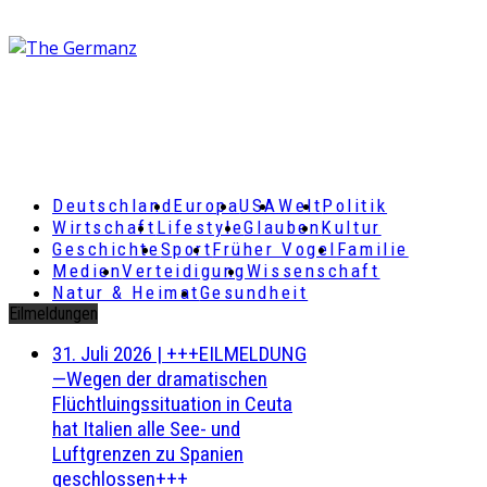
Deutschland
Europa
USA
Welt
Politik
Wirtschaft
Lifestyle
Glauben
Kultur
Geschichte
Sport
Früher Vogel
Familie
Medien
Verteidigung
Wissenschaft
Natur & Heimat
Gesundheit
Eilmeldungen
31. Juli 2026
|
+++EILMELDUNG
—Wegen der dramatischen
Flüchtluingssituation in Ceuta
hat Italien alle See- und
Luftgrenzen zu Spanien
geschlossen+++