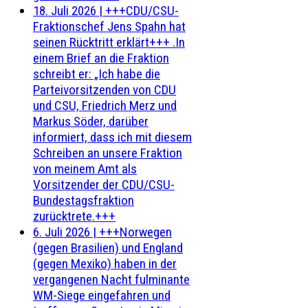
18. Juli 2026
|
+++CDU/CSU-
Fraktionschef Jens Spahn hat
seinen Rücktritt erklärt+++ .In
einem Brief an die Fraktion
schreibt er: „Ich habe die
Parteivorsitzenden von CDU
und CSU, Friedrich Merz und
Markus Söder, darüber
informiert, dass ich mit diesem
Schreiben an unsere Fraktion
von meinem Amt als
Vorsitzender der CDU/CSU-
Bundestagsfraktion
zurücktrete.+++
6. Juli 2026
|
+++Norwegen
(gegen Brasilien) und England
(gegen Mexiko) haben in der
vergangenen Nacht fulminante
WM-Siege eingefahren und