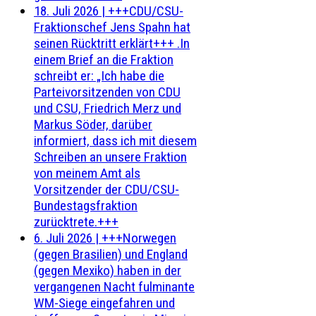
18. Juli 2026
|
+++CDU/CSU-
Fraktionschef Jens Spahn hat
seinen Rücktritt erklärt+++ .In
einem Brief an die Fraktion
schreibt er: „Ich habe die
Parteivorsitzenden von CDU
und CSU, Friedrich Merz und
Markus Söder, darüber
informiert, dass ich mit diesem
Schreiben an unsere Fraktion
von meinem Amt als
Vorsitzender der CDU/CSU-
Bundestagsfraktion
zurücktrete.+++
6. Juli 2026
|
+++Norwegen
(gegen Brasilien) und England
(gegen Mexiko) haben in der
vergangenen Nacht fulminante
WM-Siege eingefahren und