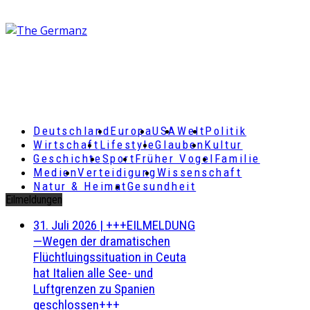
Deutschland
Europa
USA
Welt
Politik
Wirtschaft
Lifestyle
Glauben
Kultur
Geschichte
Sport
Früher Vogel
Familie
Medien
Verteidigung
Wissenschaft
Natur & Heimat
Gesundheit
Eilmeldungen
31. Juli 2026
|
+++EILMELDUNG
—Wegen der dramatischen
Flüchtluingssituation in Ceuta
hat Italien alle See- und
Luftgrenzen zu Spanien
geschlossen+++