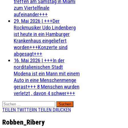
treffen am Samstag in Miami
zum Viertelfinale
aufeinander+++
29. Mai 2026
|
+++Der
Rockmusiker Udo Lindenberg
ist heute in ein Hamburger
Krankenhaus eingeliefert
worden+++Konzerte sind
abgesagt+++
16. Mai 2026
|
+++In der
norditalienischen Stadt
Modena ist ein Mann mit einem
Auto in eine Menschenmenge
gerast+++ 8 Menschen wurden
verletzt , davon 4 schwer+++
Suchen
nach:
TEILEN
TWITTERN
TEILEN
DRUCKEN
Robben_Ribery