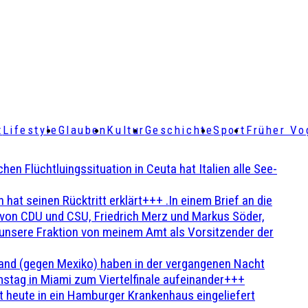
t
Lifestyle
Glauben
Kultur
Geschichte
Sport
Früher Vo
Flüchtluingssituation in Ceuta hat Italien alle See-
t seinen Rücktritt erklärt+++ .In einem Brief an die
en von CDU und CSU, Friedrich Merz und Markus Söder,
 unsere Fraktion von meinem Amt als Vorsitzender der
and (gegen Mexiko) haben in der vergangenen Nacht
stag in Miami zum Viertelfinale aufeinander+++
 heute in ein Hamburger Krankenhaus eingeliefert