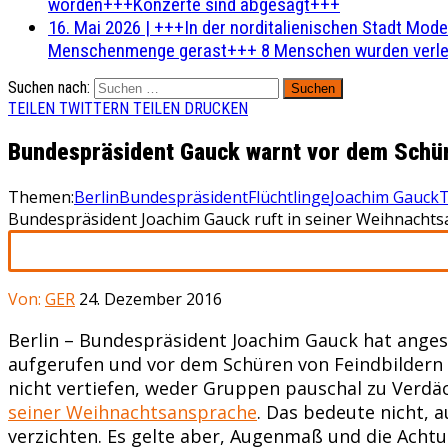
worden+++Konzerte sind abgesagt+++
16. Mai 2026
|
+++In der norditalienischen Stadt Mode
Menschenmenge gerast+++ 8 Menschen wurden verlet
Suchen nach:
TEILEN
TWITTERN
TEILEN
DRUCKEN
Bundespräsident Gauck warnt vor dem Schür
Themen:
Berlin
Bundespräsident
Flüchtlinge
Joachim Gauck
T
Bundespräsident Joachim Gauck ruft in seiner Weihnachts
Von:
GER
24. Dezember 2016
Berlin – Bundespräsident Joachim Gauck hat anges
aufgerufen und vor dem Schüren von Feindbildern g
nicht vertiefen, weder Gruppen pauschal zu Verdäc
seiner Weihnachtsansprache
. Das bedeute nicht, 
verzichten. Es gelte aber, Augenmaß und die Acht