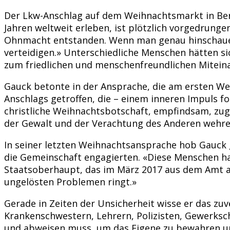
Der Lkw-Anschlag auf dem Weihnachtsmarkt in Berli
Jahren weltweit erleben, ist plötzlich vorgedrung
Ohnmacht entstanden. Wenn man genau hinschaue, 
verteidigen.» Unterschiedliche Menschen hätten s
zum friedlichen und menschenfreundlichen Miteina
Gauck betonte in der Ansprache, die am ersten We
Anschlags getroffen, die – einem inneren Impuls fo
christliche Weihnachtsbotschaft, empfindsam, zug
der Gewalt und der Verachtung des Anderen wehren.
In seiner letzten Weihnachtsansprache hob Gauck g
die Gemeinschaft engagierten. «Diese Menschen ha
Staatsoberhaupt, das im März 2017 aus dem Amt au
ungelösten Problemen ringt.»
Gerade in Zeiten der Unsicherheit wisse er das zu
Krankenschwestern, Lehrern, Polizisten, Gewerksc
und abweisen muss, um das Eigene zu bewahren un