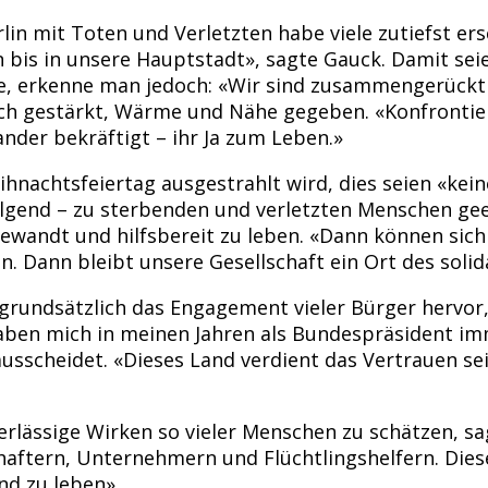
n mit Toten und Verletzten habe viele zutiefst ersc
en bis in unsere Hauptstadt», sagte Gauck. Damit se
erkenne man jedoch: «Wir sind zusammengerückt al
ich gestärkt, Wärme und Nähe gegeben. «Konfrontie
nder bekräftigt – ihr Ja zum Leben.»
ihnachtsfeiertag ausgestrahlt wird, dies seien «k
lgend – zu sterbenden und verletzten Menschen geeil
ewandt und hilfsbereit zu leben. «Dann können sich
 Dann bleibt unsere Gesellschaft ein Ort des solid
rundsätzlich das Engagement vieler Bürger hervor, d
ben mich in meinen Jahren als Bundespräsident imm
sscheidet. «Dieses Land verdient das Vertrauen sei
verlässige Wirken so vieler Menschen zu schätzen, 
haftern, Unternehmern und Flüchtlingshelfern. Die
d zu leben».