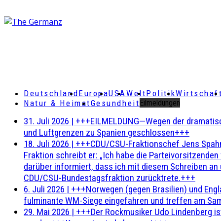
Deutschland
Europa
USA
Welt
Politik
Wirtschaf
Natur & Heimat
Gesundheit
Eilmeldungen
31. Juli 2026
|
+++EILMELDUNG—Wegen der dramatischen 
und Luftgrenzen zu Spanien geschlossen+++
18. Juli 2026
|
+++CDU/CSU-Fraktionschef Jens Spahn ha
Fraktion schreibt er: „Ich habe die Parteivorsitzend
darüber informiert, dass ich mit diesem Schreiben an
CDU/CSU-Bundestagsfraktion zurücktrete.+++
6. Juli 2026
|
+++Norwegen (gegen Brasilien) und Engl
fulminante WM-Siege eingefahren und treffen am Sam
29. Mai 2026
|
+++Der Rockmusiker Udo Lindenberg ist