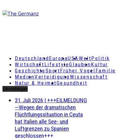
Deutschland
Europa
USA
Welt
Politik
Wirtschaft
Lifestyle
Glauben
Kultur
Geschichte
Sport
Früher Vogel
Familie
Medien
Verteidigung
Wissenschaft
Natur & Heimat
Gesundheit
Eilmeldungen
31. Juli 2026
|
+++EILMELDUNG
—Wegen der dramatischen
Flüchtluingssituation in Ceuta
hat Italien alle See- und
Luftgrenzen zu Spanien
geschlossen+++