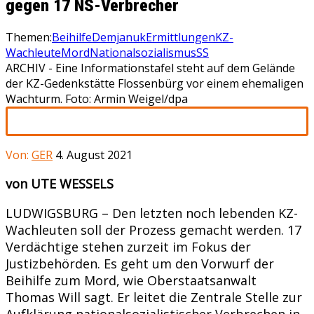
gegen 17 NS-Verbrecher
Themen:
Beihilfe
Demjanuk
Ermittlungen
KZ-
Wachleute
Mord
Nationalsozialismus
SS
ARCHIV - Eine Informationstafel steht auf dem Gelände
der KZ-Gedenkstätte Flossenbürg vor einem ehemaligen
Wachturm. Foto: Armin Weigel/dpa
Von:
GER
4. August 2021
von UTE WESSELS
LUDWIGSBURG – Den letzten noch lebenden KZ-
Wachleuten soll der Prozess gemacht werden. 17
Verdächtige stehen zurzeit im Fokus der
Justizbehörden. Es geht um den Vorwurf der
Beihilfe zum Mord, wie Oberstaatsanwalt
Thomas Will sagt. Er leitet die Zentrale Stelle zur
Aufklärung nationalsozialistischer Verbrechen in