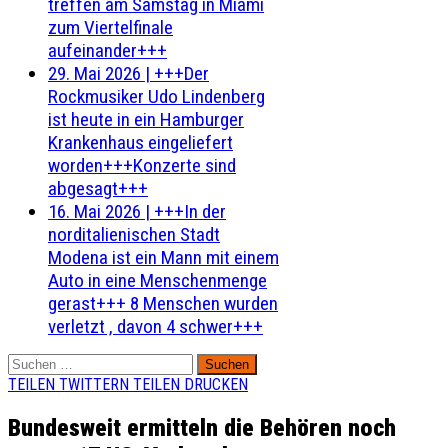
treffen am Samstag in Miami
zum Viertelfinale
aufeinander+++
29. Mai 2026
|
+++Der
Rockmusiker Udo Lindenberg
ist heute in ein Hamburger
Krankenhaus eingeliefert
worden+++Konzerte sind
abgesagt+++
16. Mai 2026
|
+++In der
norditalienischen Stadt
Modena ist ein Mann mit einem
Auto in eine Menschenmenge
gerast+++ 8 Menschen wurden
verletzt , davon 4 schwer+++
Suchen
nach:
TEILEN
TWITTERN
TEILEN
DRUCKEN
Bundesweit ermitteln die Behören noch