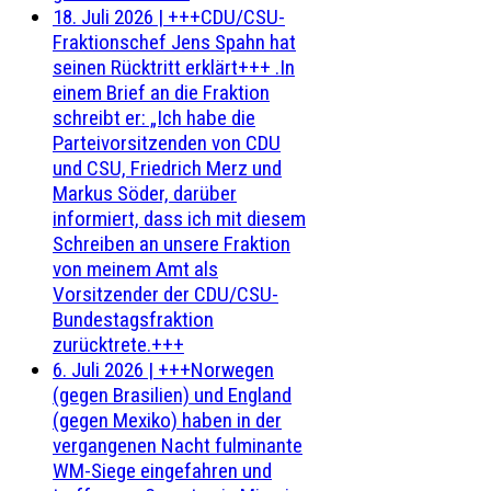
18. Juli 2026
|
+++CDU/CSU-
Fraktionschef Jens Spahn hat
seinen Rücktritt erklärt+++ .In
einem Brief an die Fraktion
schreibt er: „Ich habe die
Parteivorsitzenden von CDU
und CSU, Friedrich Merz und
Markus Söder, darüber
informiert, dass ich mit diesem
Schreiben an unsere Fraktion
von meinem Amt als
Vorsitzender der CDU/CSU-
Bundestagsfraktion
zurücktrete.+++
6. Juli 2026
|
+++Norwegen
(gegen Brasilien) und England
(gegen Mexiko) haben in der
vergangenen Nacht fulminante
WM-Siege eingefahren und