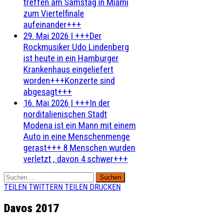
treffen am Samstag in Miami
zum Viertelfinale
aufeinander+++
29. Mai 2026
|
+++Der
Rockmusiker Udo Lindenberg
ist heute in ein Hamburger
Krankenhaus eingeliefert
worden+++Konzerte sind
abgesagt+++
16. Mai 2026
|
+++In der
norditalienischen Stadt
Modena ist ein Mann mit einem
Auto in eine Menschenmenge
gerast+++ 8 Menschen wurden
verletzt , davon 4 schwer+++
Suchen
nach:
TEILEN
TWITTERN
TEILEN
DRUCKEN
Davos 2017