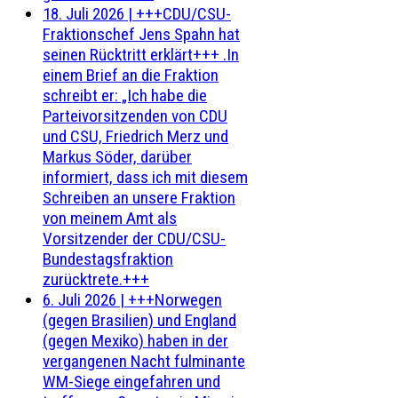
18. Juli 2026
|
+++CDU/CSU-
Fraktionschef Jens Spahn hat
seinen Rücktritt erklärt+++ .In
einem Brief an die Fraktion
schreibt er: „Ich habe die
Parteivorsitzenden von CDU
und CSU, Friedrich Merz und
Markus Söder, darüber
informiert, dass ich mit diesem
Schreiben an unsere Fraktion
von meinem Amt als
Vorsitzender der CDU/CSU-
Bundestagsfraktion
zurücktrete.+++
6. Juli 2026
|
+++Norwegen
(gegen Brasilien) und England
(gegen Mexiko) haben in der
vergangenen Nacht fulminante
WM-Siege eingefahren und