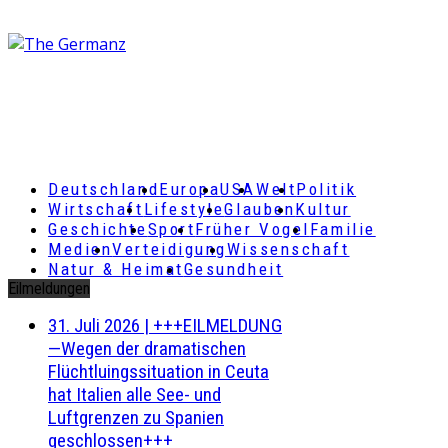
Deutschland
Europa
USA
Welt
Politik
Wirtschaft
Lifestyle
Glauben
Kultur
Geschichte
Sport
Früher Vogel
Familie
Medien
Verteidigung
Wissenschaft
Natur & Heimat
Gesundheit
Eilmeldungen
31. Juli 2026
|
+++EILMELDUNG
—Wegen der dramatischen
Flüchtluingssituation in Ceuta
hat Italien alle See- und
Luftgrenzen zu Spanien
geschlossen+++