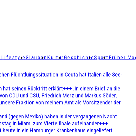
t
Lifestyle
Glauben
Kultur
Geschichte
Sport
Früher Vo
Flüchtluingssituation in Ceuta hat Italien alle See-
t seinen Rücktritt erklärt+++ .In einem Brief an die
en von CDU und CSU, Friedrich Merz und Markus Söder,
 unsere Fraktion von meinem Amt als Vorsitzender der
and (gegen Mexiko) haben in der vergangenen Nacht
stag in Miami zum Viertelfinale aufeinander+++
 heute in ein Hamburger Krankenhaus eingeliefert