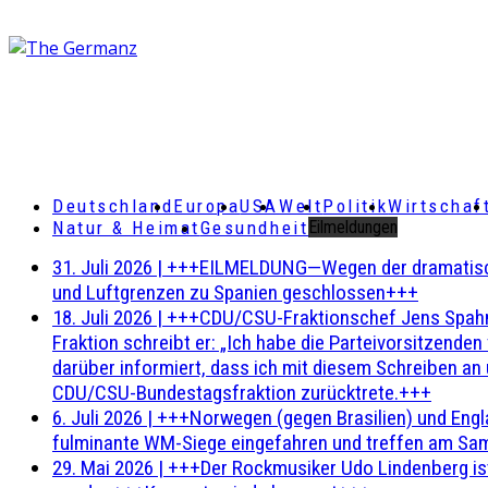
Deutschland
Europa
USA
Welt
Politik
Wirtschaf
Natur & Heimat
Gesundheit
Eilmeldungen
31. Juli 2026
|
+++EILMELDUNG—Wegen der dramatischen 
und Luftgrenzen zu Spanien geschlossen+++
18. Juli 2026
|
+++CDU/CSU-Fraktionschef Jens Spahn ha
Fraktion schreibt er: „Ich habe die Parteivorsitzend
darüber informiert, dass ich mit diesem Schreiben an
CDU/CSU-Bundestagsfraktion zurücktrete.+++
6. Juli 2026
|
+++Norwegen (gegen Brasilien) und Engl
fulminante WM-Siege eingefahren und treffen am Sam
29. Mai 2026
|
+++Der Rockmusiker Udo Lindenberg ist