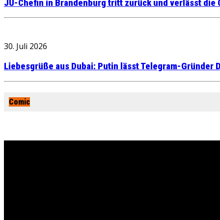
JU-Chefin in Brandenburg tritt zurück und verlässt die
30. Juli 2026
Liebesgrüße aus Dubai: Putin lässt Telegram-Gründer D
Comic