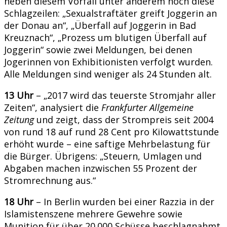
neben diesem Vorfall unter anderem noch diese
Schlagzeilen: „Sexualstraftäter greift Joggerin an
der Donau an“, „Überfall auf Joggerin in Bad
Kreuznach“, „Prozess um blutigen Überfall auf
Joggerin“ sowie zwei Meldungen, bei denen
Jogerinnen von Exhibitionisten verfolgt wurden.
Alle Meldungen sind weniger als 24 Stunden alt.
13 Uhr
– „2017 wird das teuerste Stromjahr aller
Zeiten“, analysiert die
Frankfurter Allgemeine
Zeitung
und zeigt, dass der Strompreis seit 2004
von rund 18 auf rund 28 Cent pro Kilowattstunde
erhöht wurde – eine saftige Mehrbelastung für
die Bürger. Übrigens: „Steuern, Umlagen und
Abgaben machen inzwischen 55 Prozent der
Stromrechnung aus.“
18 Uhr
– In Berlin wurden bei einer Razzia in der
Islamistenszene mehrere Gewehre sowie
Munition für über 20.000 Schüsse beschlagnahmt.