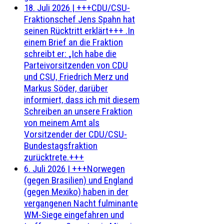
18. Juli 2026
|
+++CDU/CSU-
Fraktionschef Jens Spahn hat
seinen Rücktritt erklärt+++ .In
einem Brief an die Fraktion
schreibt er: „Ich habe die
Parteivorsitzenden von CDU
und CSU, Friedrich Merz und
Markus Söder, darüber
informiert, dass ich mit diesem
Schreiben an unsere Fraktion
von meinem Amt als
Vorsitzender der CDU/CSU-
Bundestagsfraktion
zurücktrete.+++
6. Juli 2026
|
+++Norwegen
(gegen Brasilien) und England
(gegen Mexiko) haben in der
vergangenen Nacht fulminante
WM-Siege eingefahren und