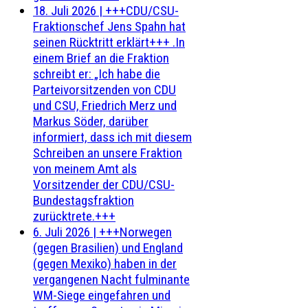
18. Juli 2026
|
+++CDU/CSU-
Fraktionschef Jens Spahn hat
seinen Rücktritt erklärt+++ .In
einem Brief an die Fraktion
schreibt er: „Ich habe die
Parteivorsitzenden von CDU
und CSU, Friedrich Merz und
Markus Söder, darüber
informiert, dass ich mit diesem
Schreiben an unsere Fraktion
von meinem Amt als
Vorsitzender der CDU/CSU-
Bundestagsfraktion
zurücktrete.+++
6. Juli 2026
|
+++Norwegen
(gegen Brasilien) und England
(gegen Mexiko) haben in der
vergangenen Nacht fulminante
WM-Siege eingefahren und