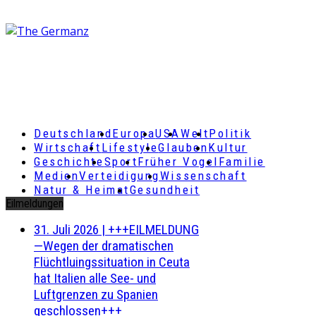
Deutschland
Europa
USA
Welt
Politik
Wirtschaft
Lifestyle
Glauben
Kultur
Geschichte
Sport
Früher Vogel
Familie
Medien
Verteidigung
Wissenschaft
Natur & Heimat
Gesundheit
Eilmeldungen
31. Juli 2026
|
+++EILMELDUNG
—Wegen der dramatischen
Flüchtluingssituation in Ceuta
hat Italien alle See- und
Luftgrenzen zu Spanien
geschlossen+++