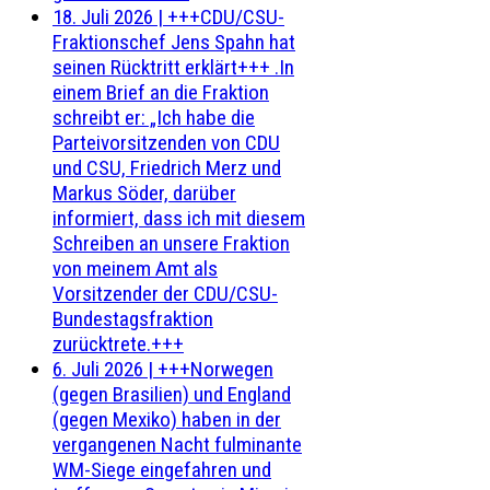
18. Juli 2026
|
+++CDU/CSU-
Fraktionschef Jens Spahn hat
seinen Rücktritt erklärt+++ .In
einem Brief an die Fraktion
schreibt er: „Ich habe die
Parteivorsitzenden von CDU
und CSU, Friedrich Merz und
Markus Söder, darüber
informiert, dass ich mit diesem
Schreiben an unsere Fraktion
von meinem Amt als
Vorsitzender der CDU/CSU-
Bundestagsfraktion
zurücktrete.+++
6. Juli 2026
|
+++Norwegen
(gegen Brasilien) und England
(gegen Mexiko) haben in der
vergangenen Nacht fulminante
WM-Siege eingefahren und