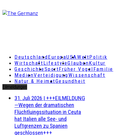
Deutschland
Europa
USA
Welt
Politik
Wirtschaft
Lifestyle
Glauben
Kultur
Geschichte
Sport
Früher Vogel
Familie
Medien
Verteidigung
Wissenschaft
Natur & Heimat
Gesundheit
Eilmeldungen
31. Juli 2026
|
+++EILMELDUNG
—Wegen der dramatischen
Flüchtluingssituation in Ceuta
hat Italien alle See- und
Luftgrenzen zu Spanien
geschlossen+++