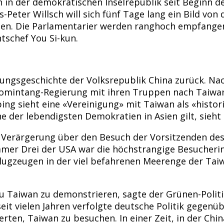
n in der demokratischen Inselrepublik seit Beginn d
-Peter Willsch will sich fünf Tage lang ein Bild vo
en. Die Parlamentarier werden ranghoch empfangen: 
schef You Si-kun.
ngsgeschichte der Volksrepublik China zurück. Nac
uomintang-Regierung mit ihren Truppen nach Taiwan
nping sieht eine «Vereinigung» mit Taiwan als «histo
e der lebendigsten Demokratien in Asien gilt, sieht
s Verärgerung über den Besuch der Vorsitzenden de
er Drei der USA war die höchstrangige Besucherin
Flugzeugen in der viel befahrenen Meerenge der Tai
zu Taiwan zu demonstrieren, sagte der Grünen-Politik
it vielen Jahren verfolgte deutsche Politik gegenüb
ten, Taiwan zu besuchen. In einer Zeit, in der Chi