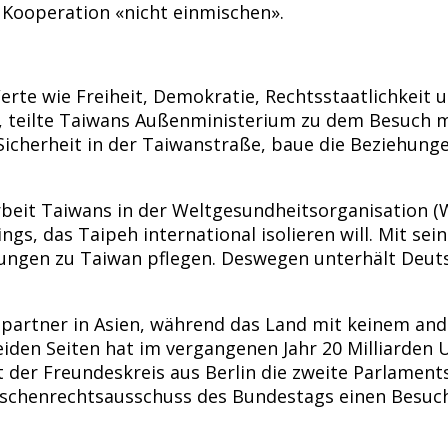
se Kooperation «nicht einmischen».
Werte wie Freiheit, Demokratie, Rechtsstaatlichkei
», teilte Taiwans Außenministerium zu dem Besuch m
Sicherheit in der Taiwanstraße, baue die Beziehung
beit Taiwans in der Weltgesundheitsorganisation (WH
gs, das Taipeh international isolieren will. Mit sei
hungen zu Taiwan pflegen. Deswegen unterhält Deutsc
partner in Asien, während das Land mit keinem ande
en Seiten hat im vergangenen Jahr 20 Milliarden US
der Freundeskreis aus Berlin die zweite Parlaments
schenrechtsausschuss des Bundestags einen Besuch