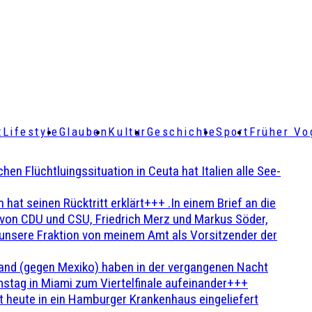
t
Lifestyle
Glauben
Kultur
Geschichte
Sport
Früher Vo
Flüchtluingssituation in Ceuta hat Italien alle See-
t seinen Rücktritt erklärt+++ .In einem Brief an die
en von CDU und CSU, Friedrich Merz und Markus Söder,
 unsere Fraktion von meinem Amt als Vorsitzender der
and (gegen Mexiko) haben in der vergangenen Nacht
stag in Miami zum Viertelfinale aufeinander+++
 heute in ein Hamburger Krankenhaus eingeliefert