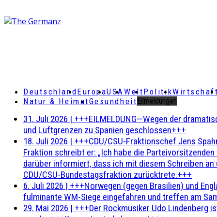
Deutschland
Europa
USA
Welt
Politik
Wirtschaf
Natur & Heimat
Gesundheit
Eilmeldungen
31. Juli 2026
|
+++EILMELDUNG—Wegen der dramatischen 
und Luftgrenzen zu Spanien geschlossen+++
18. Juli 2026
|
+++CDU/CSU-Fraktionschef Jens Spahn ha
Fraktion schreibt er: „Ich habe die Parteivorsitzend
darüber informiert, dass ich mit diesem Schreiben an
CDU/CSU-Bundestagsfraktion zurücktrete.+++
6. Juli 2026
|
+++Norwegen (gegen Brasilien) und Engl
fulminante WM-Siege eingefahren und treffen am Sam
29. Mai 2026
|
+++Der Rockmusiker Udo Lindenberg ist