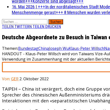
worden+++Konzerte sind abgesagt+++
16. Mai 2026
|
+++In der norditalienischen Stadt Mode
Menschenmenge gerast+++ 8 Menschen wurden verlet
Suchen
nach:
TEILEN
TWITTERN
TEILEN
DRUCKEN
Deutsche Abgeordnete zu Besuch in Taiwan 
Themen:
Bundestag
China
Joseph Wu
Klaus-Peter Willsch
Nan
HANDOUT - Klaus-Peter Willsch wird von Taiwans Vize-Au
Verwendung im Zusammenhang mit der aktuellen Berichter
Von:
GER
2. Oktober 2022
TAIPEH – China ist verärgert, doch eine Gruppe v
Sprecher des chinesischen Außenministeriums drän
Interaktionen mit den «separatistischen Unabhängig