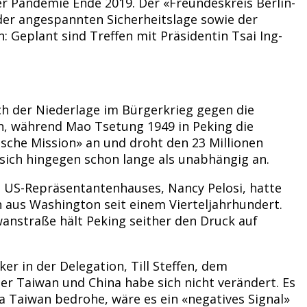
er Pandemie Ende 2019. Der «Freundeskreis Berlin-
n der angespannten Sicherheitslage sowie der
Geplant sind Treffen mit Präsidentin Tsai Ing-
h der Niederlage im Bürgerkrieg gegen die
, während Mao Tsetung 1949 in Peking die
rische Mission» an und droht den 23 Millionen
 sich hingegen schon lange als unabhängig an.
s US-Repräsentantenhauses, Nancy Pelosi, hatte
 aus Washington seit einem Vierteljahrhundert.
wanstraße hält Peking seither den Druck auf
er in der Delegation, Till Steffen, dem
er Taiwan und China habe sich nicht verändert. Es
na Taiwan bedrohe, wäre es ein «negatives Signal»