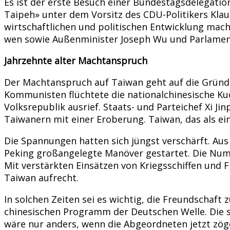
Es ist der erste Besuch einer Bundestagsdelegatio
Taipeh» unter dem Vorsitz des CDU-Politikers Klaus
wirtschaftlichen und politischen Entwicklung mach
wen sowie Außenminister Joseph Wu und Parlament
Jahrzehnte alter Machtanspruch
Der Machtanspruch auf Taiwan geht auf die Gründu
Kommunisten flüchtete die nationalchinesische K
Volksrepublik ausrief. Staats- und Parteichef Xi Ji
Taiwanern mit einer Eroberung. Taiwan, das als ein
Die Spannungen hatten sich jüngst verschärft. Au
Peking großangelegte Manöver gestartet. Die Numm
Mit verstärkten Einsätzen von Kriegsschiffen und 
Taiwan aufrecht.
In solchen Zeiten sei es wichtig, die Freundschaft 
chinesischen Programm der Deutschen Welle. Die se
wäre nur anders, wenn die Abgeordneten jetzt zöger