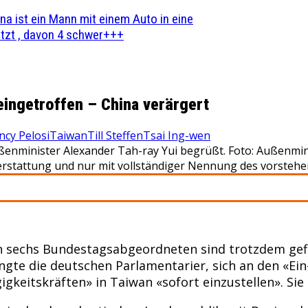
na ist ein Mann mit einem Auto in eine
zt , davon 4 schwer+++
eingetroffen – China verärgert
cy Pelosi
Taiwan
Till Steffen
Tsai Ing-wen
ßenminister Alexander Tah-ray Yui begrüßt. Foto: Außenmi
stattung und nur mit vollständiger Nennung des vorstehe
on sechs Bundestagsabgeordneten sind trotzdem gefl
gte die deutschen Parlamentarier, sich an den «Ein
keitskräften» in Taiwan «sofort einzustellen». Sie 