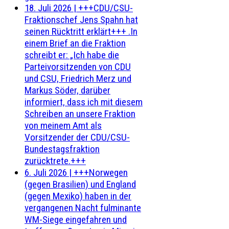
18. Juli 2026
|
+++CDU/CSU-
Fraktionschef Jens Spahn hat
seinen Rücktritt erklärt+++ .In
einem Brief an die Fraktion
schreibt er: „Ich habe die
Parteivorsitzenden von CDU
und CSU, Friedrich Merz und
Markus Söder, darüber
informiert, dass ich mit diesem
Schreiben an unsere Fraktion
von meinem Amt als
Vorsitzender der CDU/CSU-
Bundestagsfraktion
zurücktrete.+++
6. Juli 2026
|
+++Norwegen
(gegen Brasilien) und England
(gegen Mexiko) haben in der
vergangenen Nacht fulminante
WM-Siege eingefahren und