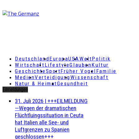
Deutschland
Europa
USA
Welt
Politik
Wirtschaft
Lifestyle
Glauben
Kultur
Geschichte
Sport
Früher Vogel
Familie
Medien
Verteidigung
Wissenschaft
Natur & Heimat
Gesundheit
Eilmeldungen
31. Juli 2026
|
+++EILMELDUNG
—Wegen der dramatischen
Flüchtluingssituation in Ceuta
hat Italien alle See- und
Luftgrenzen zu Spanien
geschlossen+++