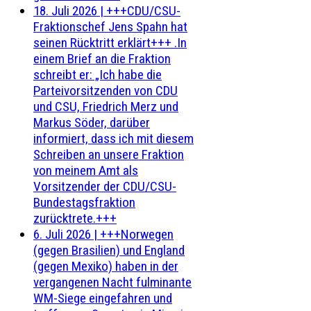
18. Juli 2026
|
+++CDU/CSU-
Fraktionschef Jens Spahn hat
seinen Rücktritt erklärt+++ .In
einem Brief an die Fraktion
schreibt er: „Ich habe die
Parteivorsitzenden von CDU
und CSU, Friedrich Merz und
Markus Söder, darüber
informiert, dass ich mit diesem
Schreiben an unsere Fraktion
von meinem Amt als
Vorsitzender der CDU/CSU-
Bundestagsfraktion
zurücktrete.+++
6. Juli 2026
|
+++Norwegen
(gegen Brasilien) und England
(gegen Mexiko) haben in der
vergangenen Nacht fulminante
WM-Siege eingefahren und