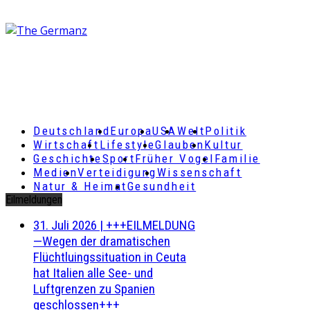
Deutschland
Europa
USA
Welt
Politik
Wirtschaft
Lifestyle
Glauben
Kultur
Geschichte
Sport
Früher Vogel
Familie
Medien
Verteidigung
Wissenschaft
Natur & Heimat
Gesundheit
Eilmeldungen
31. Juli 2026
|
+++EILMELDUNG
—Wegen der dramatischen
Flüchtluingssituation in Ceuta
hat Italien alle See- und
Luftgrenzen zu Spanien
geschlossen+++