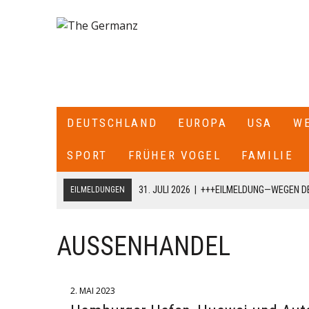
DEUTSCHLAND
EUROPA
USA
W
SPORT
FRÜHER VOGEL
FAMILIE
31. JULI 2026
|
+++EILMELDUNG—WEGEN DE
EILMELDUNGEN
ITALIEN ALLE SEE- UND LUFTGRENZEN ZU
18. JULI 2026
|
+++CDU/CSU-FRAKTIONSCHEF JENS SPAHN HA
AUSSENHANDEL
FRAKTION SCHREIBT ER: „ICH HABE DIE PARTEIVORSITZEND
DARÜBER INFORMIERT, DASS ICH MIT DIESEM SCHREIBEN A
2. MAI 2023
CDU/CSU-BUNDESTAGSFRAKTION ZURÜCKTRETE.+++