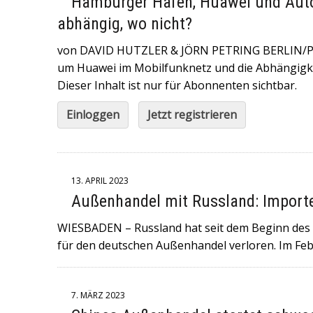
Hamburger Hafen, Huawei und Autom
6. JULI 2026
|
+++NORWEGEN (GEGEN BRASILIEN) UND ENGL
abhängig, wo nicht?
FULMINANTE WM-SIEGE EINGEFAHREN UND TREFFEN AM SAM
von DAVID HUTZLER & JÖRN PETRING BERLIN/PE
29. MAI 2026
|
+++DER ROCKMUSIKER UDO LINDENBERG IST 
um Huawei im Mobilfunknetz und die Abhängigkei
Dieser Inhalt ist nur für Abonnenten sichtbar.
WORDEN+++KONZERTE SIND ABGESAGT+++
16. MAI 2026
|
+++IN DER NORDITALIENISCHEN STADT MODE
Einloggen
Jetzt registrieren
GERAST+++ 8 MENSCHEN WURDEN VERLETZT , DAVON 4 SC
13. APRIL 2023
Außenhandel mit Russland: Import
WIESBADEN – Russland hat seit dem Beginn des 
für den deutschen Außenhandel verloren. Im Fe
7. MÄRZ 2023