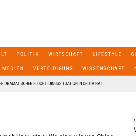
ELT
POLITIK
WIRTSCHAFT
LIFESTYLE
G
MEDIEN
VERTEIDIGUNG
WISSENSCHAFT
R DRAMATISCHEN FLÜCHTLUINGSSITUATION IN CEUTA HAT
 SPANIEN GESCHLOSSEN+++
T SEINEN RÜCKTRITT ERKLÄRT+++ .IN EINEM BRIEF AN DIE
EN VON CDU UND CSU, FRIEDRICH MERZ UND MARKUS SÖDER,
3
N UNSERE FRAKTION VON MEINEM AMT ALS VORSITZENDER DER