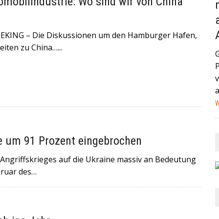
obilindustrie: Wo sind wir von China
AND (GEGEN MEXIKO) HABEN IN DER VERGANGENEN NACHT
STAG IN MIAMI ZUM VIERTELFINALE AUFEINANDER+++
KING – Die Diskussionen um den Hamburger Hafen,
HEUTE IN EIN HAMBURGER KRANKENHAUS EINGELIEFERT
ten zu China…...
NA IST EIN MANN MIT EINEM AUTO IN EINE MENSCHENMENGE
v
HWER+++
W
e um 91 Prozent eingebrochen
Angriffskrieges auf die Ukraine massiv an Bedeutung
bruar des…