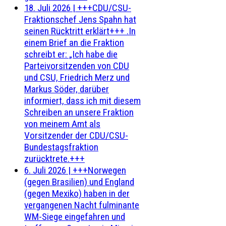
18. Juli 2026
|
+++CDU/CSU-
Fraktionschef Jens Spahn hat
seinen Rücktritt erklärt+++ .In
einem Brief an die Fraktion
schreibt er: „Ich habe die
Parteivorsitzenden von CDU
und CSU, Friedrich Merz und
Markus Söder, darüber
informiert, dass ich mit diesem
Schreiben an unsere Fraktion
von meinem Amt als
Vorsitzender der CDU/CSU-
Bundestagsfraktion
zurücktrete.+++
6. Juli 2026
|
+++Norwegen
(gegen Brasilien) und England
(gegen Mexiko) haben in der
vergangenen Nacht fulminante
WM-Siege eingefahren und