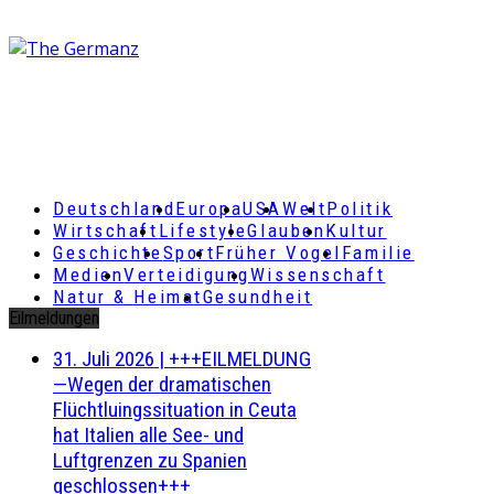
Deutschland
Europa
USA
Welt
Politik
Wirtschaft
Lifestyle
Glauben
Kultur
Geschichte
Sport
Früher Vogel
Familie
Medien
Verteidigung
Wissenschaft
Natur & Heimat
Gesundheit
Eilmeldungen
31. Juli 2026
|
+++EILMELDUNG
—Wegen der dramatischen
Flüchtluingssituation in Ceuta
hat Italien alle See- und
Luftgrenzen zu Spanien
geschlossen+++