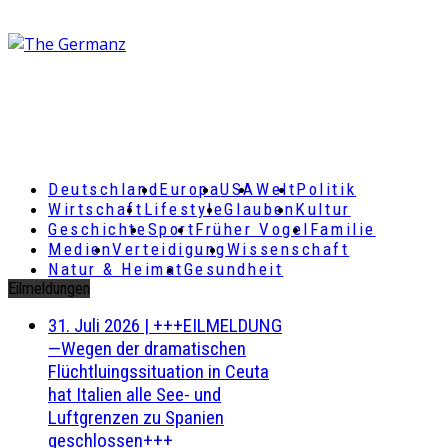
Deutschland
Europa
USA
Welt
Politik
Wirtschaft
Lifestyle
Glauben
Kultur
Geschichte
Sport
Früher Vogel
Familie
Medien
Verteidigung
Wissenschaft
Natur & Heimat
Gesundheit
Eilmeldungen
31. Juli 2026
|
+++EILMELDUNG
—Wegen der dramatischen
Flüchtluingssituation in Ceuta
hat Italien alle See- und
Luftgrenzen zu Spanien
geschlossen+++