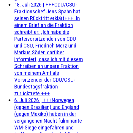
18. Juli 2026
|
+++CDU/CSU-
Fraktionschef Jens Spahn hat
seinen Rücktritt erklärt+++ .In
einem Brief an die Fraktion
schreibt er: „Ich habe die
Parteivorsitzenden von CDU
und CSU, Friedrich Merz und
Markus Söder, darüber
informiert, dass ich mit diesem
Schreiben an unsere Fraktion
von meinem Amt als
Vorsitzender der CDU/CSU-
Bundestagsfraktion
zurücktrete.+++
6. Juli 2026
|
+++Norwegen
(gegen Brasilien) und England
(gegen Mexiko) haben in der
vergangenen Nacht fulminante
WM-Siege eingefahren und