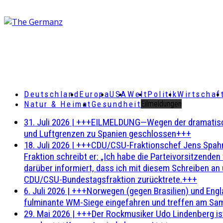
Deutschland
Europa
USA
Welt
Politik
Wirtschaf
Natur & Heimat
Gesundheit
Eilmeldungen
31. Juli 2026
|
+++EILMELDUNG—Wegen der dramatischen 
und Luftgrenzen zu Spanien geschlossen+++
18. Juli 2026
|
+++CDU/CSU-Fraktionschef Jens Spahn ha
Fraktion schreibt er: „Ich habe die Parteivorsitzend
darüber informiert, dass ich mit diesem Schreiben an
CDU/CSU-Bundestagsfraktion zurücktrete.+++
6. Juli 2026
|
+++Norwegen (gegen Brasilien) und Engl
fulminante WM-Siege eingefahren und treffen am Sam
29. Mai 2026
|
+++Der Rockmusiker Udo Lindenberg ist