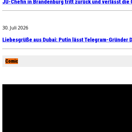
JU-Chefin in Brandenburg tritt zurück und verlässt die
30. Juli 2026
Liebesgrüße aus Dubai: Putin lässt Telegram-Gründer D
Comic