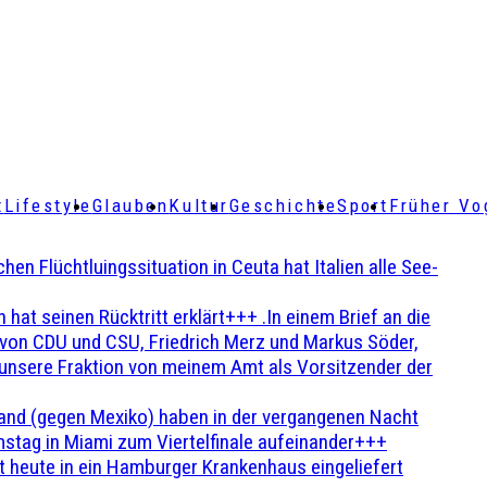
t
Lifestyle
Glauben
Kultur
Geschichte
Sport
Früher Vo
Flüchtluingssituation in Ceuta hat Italien alle See-
t seinen Rücktritt erklärt+++ .In einem Brief an die
en von CDU und CSU, Friedrich Merz und Markus Söder,
 unsere Fraktion von meinem Amt als Vorsitzender der
and (gegen Mexiko) haben in der vergangenen Nacht
stag in Miami zum Viertelfinale aufeinander+++
 heute in ein Hamburger Krankenhaus eingeliefert