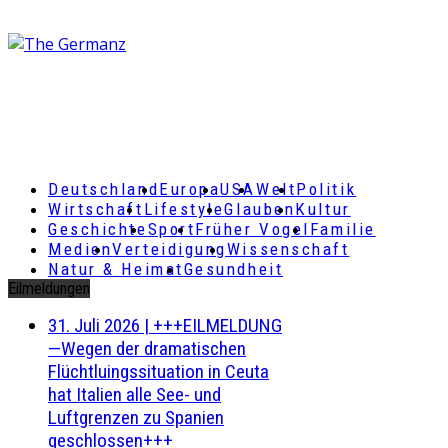
Deutschland
Europa
USA
Welt
Politik
Wirtschaft
Lifestyle
Glauben
Kultur
Geschichte
Sport
Früher Vogel
Familie
Medien
Verteidigung
Wissenschaft
Natur & Heimat
Gesundheit
Eilmeldungen
31. Juli 2026
|
+++EILMELDUNG
—Wegen der dramatischen
Flüchtluingssituation in Ceuta
hat Italien alle See- und
Luftgrenzen zu Spanien
geschlossen+++