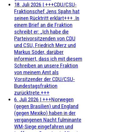
18. Juli 2026
|
+++CDU/CSU-
Fraktionschef Jens Spahn hat
seinen Rücktritt erklärt+++ .In
einem Brief an die Fraktion
schreibt er: „Ich habe die
Parteivorsitzenden von CDU
und CSU, Friedrich Merz und
Markus Söder, darüber
informiert, dass ich mit diesem
Schreiben an unsere Fraktion
von meinem Amt als
Vorsitzender der CDU/CSU-
Bundestagsfraktion
zurücktrete.+++
6. Juli 2026
|
+++Norwegen
(gegen Brasilien) und England
(gegen Mexiko) haben in der
vergangenen Nacht fulminante
WM-Siege eingefahren und