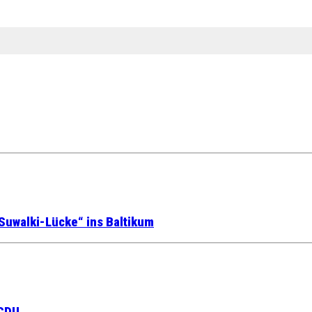
Suwalki-Lücke“ ins Baltikum
 CDU