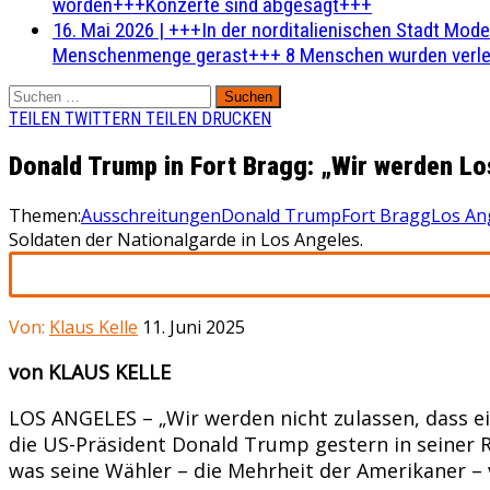
worden+++Konzerte sind abgesagt+++
16. Mai 2026
|
+++In der norditalienischen Stadt Mode
Menschenmenge gerast+++ 8 Menschen wurden verlet
Suchen
nach:
TEILEN
TWITTERN
TEILEN
DRUCKEN
Donald Trump in Fort Bragg: „Wir werden Lo
Themen:
Ausschreitungen
Donald Trump
Fort Bragg
Los An
Soldaten der Nationalgarde in Los Angeles.
Von:
Klaus Kelle
11. Juni 2025
von KLAUS KELLE
LOS ANGELES – „Wir werden nicht zulassen, dass ei
die US-Präsident Donald Trump gestern in seiner R
was seine Wähler – die Mehrheit der Amerikaner 