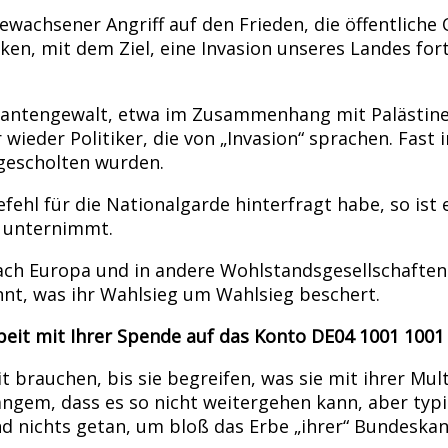
usgewachsener Angriff auf den Frieden, die öffentlic
ken, mit dem Ziel, eine Invasion unseres Landes fo
rantengewalt, etwa im Zusammenhang mit Palästine
ieder Politiker, die von „Invasion“ sprachen. Fast i
 gescholten wurden.
l für die Nationalgarde hinterfragt habe, so ist es
e unternimmt.
ach Europa und in andere Wohlstandsgesellschaften 
annt, was ihr Wahlsieg um Wahlsieg beschert.
rbeit mit Ihrer Spende auf das Konto DE04 1001 100
rauchen, bis sie begreifen, was sie mit ihrer Mult
angem, dass es so nicht weitergehen kann, aber typi
 nichts getan, um bloß das Erbe „ihrer“ Bundeskanz