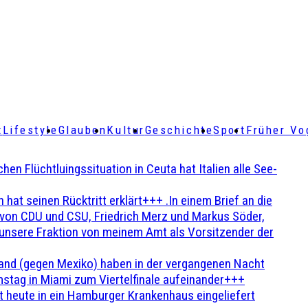
t
Lifestyle
Glauben
Kultur
Geschichte
Sport
Früher Vo
Flüchtluingssituation in Ceuta hat Italien alle See-
t seinen Rücktritt erklärt+++ .In einem Brief an die
en von CDU und CSU, Friedrich Merz und Markus Söder,
 unsere Fraktion von meinem Amt als Vorsitzender der
and (gegen Mexiko) haben in der vergangenen Nacht
stag in Miami zum Viertelfinale aufeinander+++
 heute in ein Hamburger Krankenhaus eingeliefert