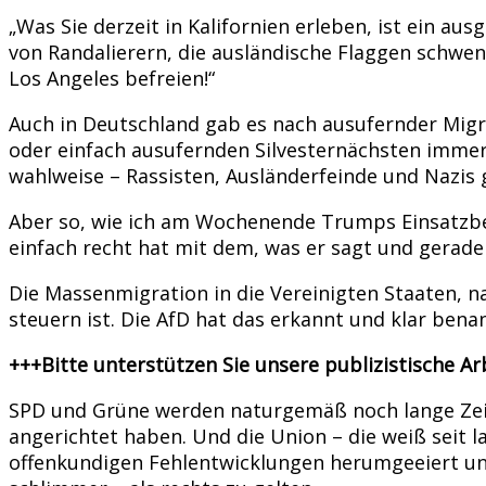
„Was Sie derzeit in Kalifornien erleben, ist ein a
von Randalierern, die ausländische Flaggen schwen
Los Angeles befreien!“
Auch in Deutschland gab es nach ausufernder Mig
oder einfach ausufernden Silvesternächsten immer w
wahlweise – Rassisten, Ausländerfeinde und Nazis
Aber so, wie ich am Wochenende Trumps Einsatzbefeh
einfach recht hat mit dem, was er sagt und gerad
Die Massenmigration in die Vereinigten Staaten, n
steuern ist. Die AfD hat das erkannt und klar ben
+++Bitte unterstützen Sie unsere publizistische A
SPD und Grüne werden naturgemäß noch lange Zeit b
angerichtet haben. Und die Union – die weiß seit l
offenkundigen Fehlentwicklungen herumgeeiert und