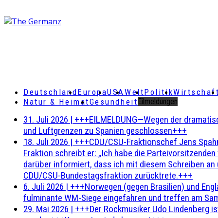
Deutschland
Europa
USA
Welt
Politik
Wirtschaf
Natur & Heimat
Gesundheit
Eilmeldungen
31. Juli 2026
|
+++EILMELDUNG—Wegen der dramatischen 
und Luftgrenzen zu Spanien geschlossen+++
18. Juli 2026
|
+++CDU/CSU-Fraktionschef Jens Spahn ha
Fraktion schreibt er: „Ich habe die Parteivorsitzend
darüber informiert, dass ich mit diesem Schreiben an
CDU/CSU-Bundestagsfraktion zurücktrete.+++
6. Juli 2026
|
+++Norwegen (gegen Brasilien) und Engl
fulminante WM-Siege eingefahren und treffen am Sam
29. Mai 2026
|
+++Der Rockmusiker Udo Lindenberg ist