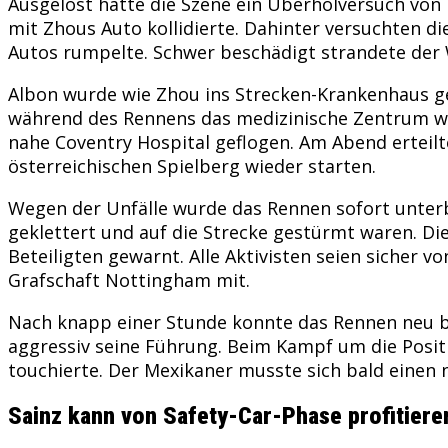
Ausgelöst hatte die Szene ein Überholversuch von 
mit Zhous Auto kollidierte. Dahinter versuchten di
Autos rumpelte. Schwer beschädigt strandete der 
Albon wurde wie Zhou ins Strecken-Krankenhaus ge
während des Rennens das medizinische Zentrum wi
nahe Coventry Hospital geflogen. Am Abend ertei
österreichischen Spielberg wieder starten.
Wegen der Unfälle wurde das Rennen sofort unter
geklettert und auf die Strecke gestürmt waren. Di
Beteiligten gewarnt. Alle Aktivisten seien sicher 
Grafschaft Nottingham mit.
Nach knapp einer Stunde konnte das Rennen neu be
aggressiv seine Führung. Beim Kampf um die Positi
touchierte. Der Mexikaner musste sich bald einen 
Sainz kann von Safety-Car-Phase profitiere