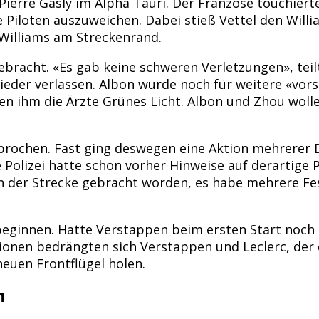
Pierre Gasly im Alpha Tauri. Der Franzose touchier
e Piloten auszuweichen. Dabei stieß Vettel den Will
Williams am Streckenrand.
bracht. «Es gab keine schweren Verletzungen», teil
eder verlassen. Albon wurde noch für weitere «vor
lten ihm die Ärzte Grünes Licht. Albon und Zhou w
brochen. Fast ging deswegen eine Aktion mehrerer 
e Polizei hatte schon vorher Hinweise auf derartige
von der Strecke gebracht worden, es habe mehrere Fe
ginnen. Hatte Verstappen beim ersten Start noch Sa
onen bedrängten sich Verstappen und Leclerc, der 
neuen Frontflügel holen.
n