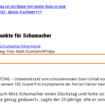
na ist ein Mann mit einem Auto in eine
zt , davon 4 schwer+++
 Punkte für Schumacher
 Schumacher
Silverstone
Sieg. Foto: Matt Dunham/AP/dpa
STONE –
Unbeeindruckt vom schockierenden Start-Unfall von 
seinem 150. Grand Prix triumphierte der Ferrari-Fahrer bei
auch Mick Schumacher einen Glückstag und holte sic
nge genug gedauert», sagte der 23-Jährige, ehe er 