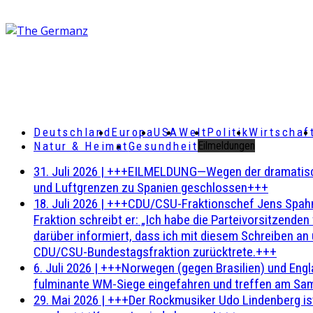
Deutschland
Europa
USA
Welt
Politik
Wirtschaf
Natur & Heimat
Gesundheit
Eilmeldungen
31. Juli 2026
|
+++EILMELDUNG—Wegen der dramatischen 
und Luftgrenzen zu Spanien geschlossen+++
18. Juli 2026
|
+++CDU/CSU-Fraktionschef Jens Spahn ha
Fraktion schreibt er: „Ich habe die Parteivorsitzend
darüber informiert, dass ich mit diesem Schreiben an
CDU/CSU-Bundestagsfraktion zurücktrete.+++
6. Juli 2026
|
+++Norwegen (gegen Brasilien) und Engl
fulminante WM-Siege eingefahren und treffen am Sam
29. Mai 2026
|
+++Der Rockmusiker Udo Lindenberg ist