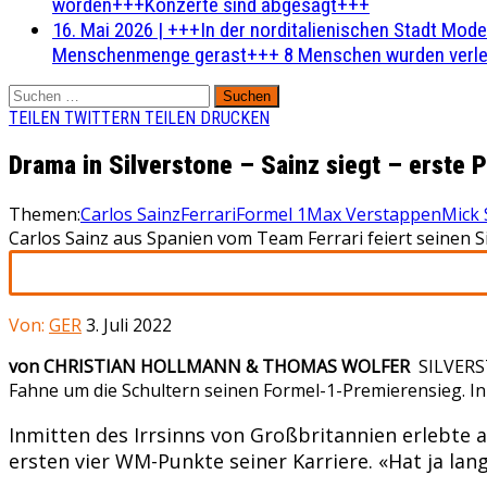
worden+++Konzerte sind abgesagt+++
16. Mai 2026
|
+++In der norditalienischen Stadt Mode
Menschenmenge gerast+++ 8 Menschen wurden verlet
Suchen
nach:
TEILEN
TWITTERN
TEILEN
DRUCKEN
Drama in Silverstone – Sainz siegt – erste
Themen:
Carlos Sainz
Ferrari
Formel 1
Max Verstappen
Mick
Carlos Sainz aus Spanien vom Team Ferrari feiert seinen 
Von:
GER
3. Juli 2022
von CHRISTIAN HOLLMANN & THOMAS WOLFER
SILVER
Fahne um die Schultern seinen Formel-1-Premierensieg. In 
Inmitten des Irrsinns von Großbritannien erlebte 
ersten vier WM-Punkte seiner Karriere. «Hat ja la