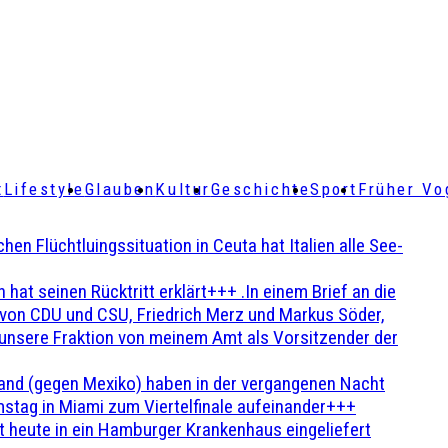
t
Lifestyle
Glauben
Kultur
Geschichte
Sport
Früher Vo
Flüchtluingssituation in Ceuta hat Italien alle See-
t seinen Rücktritt erklärt+++ .In einem Brief an die
en von CDU und CSU, Friedrich Merz und Markus Söder,
 unsere Fraktion von meinem Amt als Vorsitzender der
and (gegen Mexiko) haben in der vergangenen Nacht
stag in Miami zum Viertelfinale aufeinander+++
 heute in ein Hamburger Krankenhaus eingeliefert