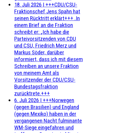
18. Juli 2026
|
+++CDU/CSU-
Fraktionschef Jens Spahn hat
seinen Rücktritt erklärt+++ .In
einem Brief an die Fraktion
schreibt er: „Ich habe die
Parteivorsitzenden von CDU
und CSU, Friedrich Merz und
Markus Söder, darüber
informiert, dass ich mit diesem
Schreiben an unsere Fraktion
von meinem Amt als
Vorsitzender der CDU/CSU-
Bundestagsfraktion
zurücktrete.+++
6. Juli 2026
|
+++Norwegen
(gegen Brasilien) und England
(gegen Mexiko) haben in der
vergangenen Nacht fulminante
WM-Siege eingefahren und