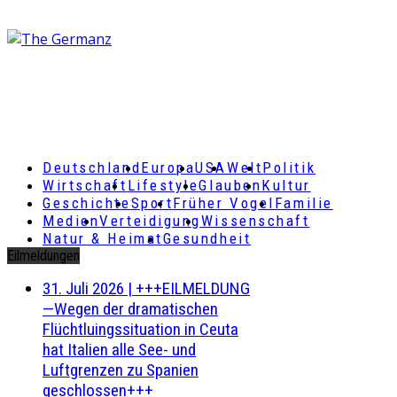
Deutschland
Europa
USA
Welt
Politik
Wirtschaft
Lifestyle
Glauben
Kultur
Geschichte
Sport
Früher Vogel
Familie
Medien
Verteidigung
Wissenschaft
Natur & Heimat
Gesundheit
Eilmeldungen
31. Juli 2026
|
+++EILMELDUNG
—Wegen der dramatischen
Flüchtluingssituation in Ceuta
hat Italien alle See- und
Luftgrenzen zu Spanien
geschlossen+++