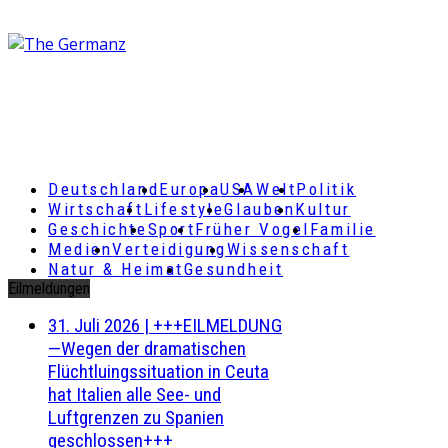
Deutschland
Europa
USA
Welt
Politik
Wirtschaft
Lifestyle
Glauben
Kultur
Geschichte
Sport
Früher Vogel
Familie
Medien
Verteidigung
Wissenschaft
Natur & Heimat
Gesundheit
Eilmeldungen
31. Juli 2026
|
+++EILMELDUNG
—Wegen der dramatischen
Flüchtluingssituation in Ceuta
hat Italien alle See- und
Luftgrenzen zu Spanien
geschlossen+++