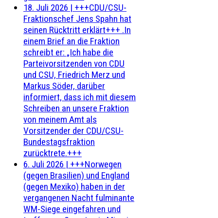
18. Juli 2026
|
+++CDU/CSU-
Fraktionschef Jens Spahn hat
seinen Rücktritt erklärt+++ .In
einem Brief an die Fraktion
schreibt er: „Ich habe die
Parteivorsitzenden von CDU
und CSU, Friedrich Merz und
Markus Söder, darüber
informiert, dass ich mit diesem
Schreiben an unsere Fraktion
von meinem Amt als
Vorsitzender der CDU/CSU-
Bundestagsfraktion
zurücktrete.+++
6. Juli 2026
|
+++Norwegen
(gegen Brasilien) und England
(gegen Mexiko) haben in der
vergangenen Nacht fulminante
WM-Siege eingefahren und