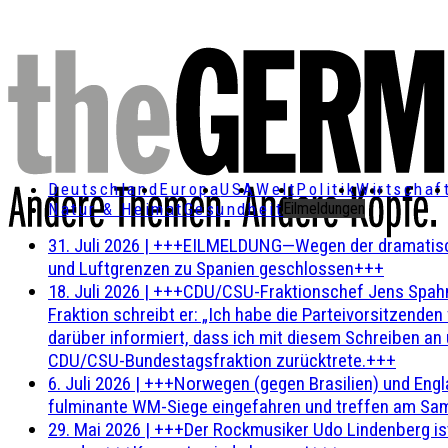
Deutschland
Europa
USA
Welt
Politik
Wirtschaf
Natur & Heimat
Gesundheit
Eilmeldungen
31. Juli 2026
|
+++EILMELDUNG—Wegen der dramatischen 
und Luftgrenzen zu Spanien geschlossen+++
18. Juli 2026
|
+++CDU/CSU-Fraktionschef Jens Spahn ha
Fraktion schreibt er: „Ich habe die Parteivorsitzend
darüber informiert, dass ich mit diesem Schreiben an
CDU/CSU-Bundestagsfraktion zurücktrete.+++
6. Juli 2026
|
+++Norwegen (gegen Brasilien) und Engl
fulminante WM-Siege eingefahren und treffen am Sam
29. Mai 2026
|
+++Der Rockmusiker Udo Lindenberg ist