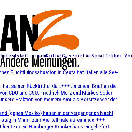
t
Lifestyle
Glauben
Kultur
Geschichte
Sport
Früher Vo
Flüchtluingssituation in Ceuta hat Italien alle See-
t seinen Rücktritt erklärt+++ .In einem Brief an die
en von CDU und CSU, Friedrich Merz und Markus Söder,
 unsere Fraktion von meinem Amt als Vorsitzender der
and (gegen Mexiko) haben in der vergangenen Nacht
stag in Miami zum Viertelfinale aufeinander+++
 heute in ein Hamburger Krankenhaus eingeliefert