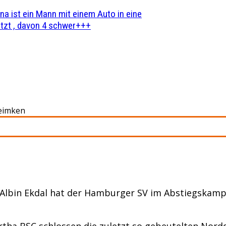
na ist ein Mann mit einem Auto in eine
zt , davon 4 schwer+++
Heimken
Albin Ekdal hat der Hamburger SV im Abstiegskampf
ertha BSC schlossen die zuletzt so gebeutelten Nor