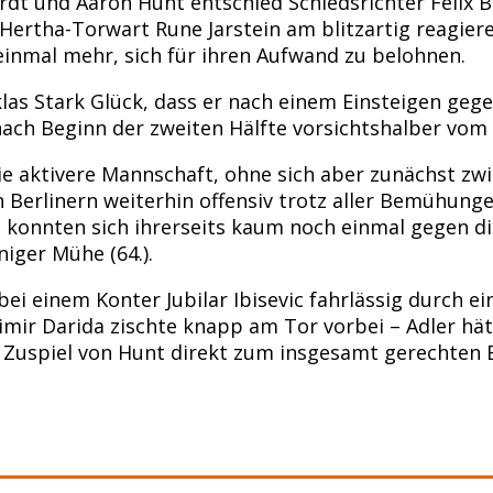
 und Aaron Hunt entschied Schiedsrichter Felix Bry
 Hertha-Torwart Rune Jarstein am blitzartig reagier
einmal mehr, sich für ihren Aufwand zu belohnen.
iklas Stark Glück, dass er nach einem Einsteigen g
nach Beginn der zweiten Hälfte vorsichtshalber vom 
 aktivere Mannschaft, ohne sich aber zunächst zwi
en Berlinern weiterhin offensiv trotz aller Bemühu
en konnten sich ihrerseits kaum noch einmal gegen 
iger Mühe (64.).
ei einem Konter Jubilar Ibisevic fahrlässig durch ei
ir Darida zischte knapp am Tor vorbei – Adler hätt
h Zuspiel von Hunt direkt zum insgesamt gerechten E