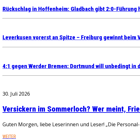
Rückschlag in Hoffenheim: Gladbach gibt 2:0-Führung 
Leverkusen vorerst an Spitze – Freiburg gewinnt beim 
4:1 gegen Werder Bremen: Dortmund will unbedingt in
30. Juli 2026
Versickern im Sommerloch? Wer meint, Fried
Guten Morgen, liebe Leserinnen und Leser! „Die Personal-R
WEITER