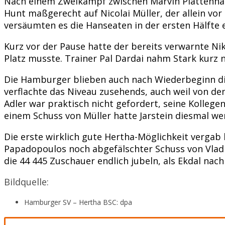
Nach einem Zweikampf zwischen Marvin Plattenhardt
Hunt maßgerecht auf Nicolai Müller, der allein vor
versäumten es die Hanseaten in der ersten Hälfte 
Kurz vor der Pause hatte der bereits verwarnte N
Platz musste. Trainer Pal Dardai nahm Stark kurz 
Die Hamburger blieben auch nach Wiederbeginn die
verflachte das Niveau zusehends, auch weil von d
Adler war praktisch nicht gefordert, seine Kolleg
einem Schuss von Müller hatte Jarstein diesmal wen
Die erste wirklich gute Hertha-Möglichkeit vergab b
Papadopoulos noch abgefälschter Schuss von Vladim
die 44 445 Zuschauer endlich jubeln, als Ekdal nac
Bildquelle:
Hamburger SV – Hertha BSC: dpa