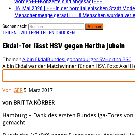
worden+++Konzerte sind abgesagt+++
16. Mai 2026
|
+++In der norditalienischen Stadt Mode
Menschenmenge gerast+++ 8 Menschen wurden verlet
Suchen nach:
TEILEN
TWITTERN
TEILEN
DRUCKEN
Ekdal-Tor lässt HSV gegen Hertha jubeln
Themen:
Albin Ekdal
Bundesliga
hamburger SV
Hertha BSC
Albin Ekdal war der Matchwinner für den HSV. Foto: Axel 
Von:
GER
5. März 2017
von BRITTA KÖRBER
Hamburg – Dank des ersten Bundesliga-Tores von 
gemacht.
Durch das 1:0 (0:0) gegen Europapokal-Aspirant H