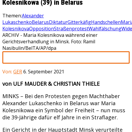
Kolesnikowa (39) in Belarus
Themen:
Alexander
Lukaschenko
Belarus
Diktatur
Gitterkäfig
Handschellen
Mari
Kolesnikova
Opposition
Straßenprotest
Wahlfälschung
Wide
ARCHIV - Maria Kolesnikova während einer
Gerichtsverhandlung in Minsk. Foto: Ramil
Nasibulin/BelTA/AP/dpa
Von:
GER
6. September 2021
von ULF MAUDER & CHRISTIAN THIELE
MINKS – Bei den Protesten gegen Machthaber
Alexander Lukaschenko in Belarus war Maria
Kolesnikowa ein Symbol der Freiheit – nun muss
die 39-Jährige dafür elf Jahre in ein Straflager.
Ein Gericht in der Hauptstadt Minsk verurteilte