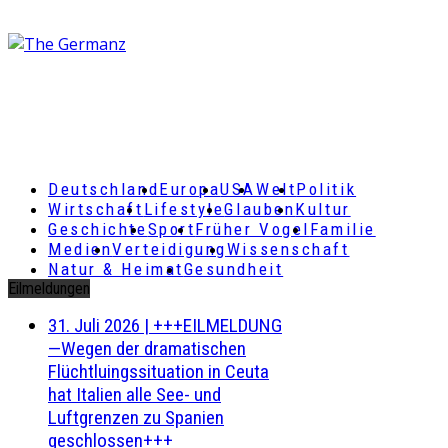
Deutschland
Europa
USA
Welt
Politik
Wirtschaft
Lifestyle
Glauben
Kultur
Geschichte
Sport
Früher Vogel
Familie
Medien
Verteidigung
Wissenschaft
Natur & Heimat
Gesundheit
Eilmeldungen
31. Juli 2026
|
+++EILMELDUNG
—Wegen der dramatischen
Flüchtluingssituation in Ceuta
hat Italien alle See- und
Luftgrenzen zu Spanien
geschlossen+++