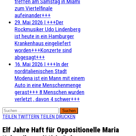
treffen am Samstag in Miami
zum Viertelfinale
aufeinander+++
29. Mai 2026
|
+++Der
Rockmusiker Udo Lindenberg
ist heute in ein Hamburger
Krankenhaus eingeliefert
worden+++Konzerte sind
abgesagt+++
16. Mai 2026
|
+++In der
norditalienischen Stadt
Modena ist ein Mann mit einem
Auto in eine Menschenmenge
gerast+++ 8 Menschen wurden
verletzt , davon 4 schwer+++
Suchen
nach:
TEILEN
TWITTERN
TEILEN
DRUCKEN
Elf Jahre Haft für Oppositionelle Maria