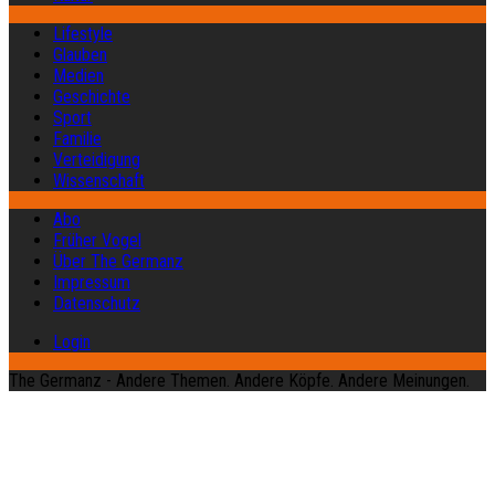
Lifestyle
Glauben
Medien
Geschichte
Sport
Familie
Verteidigung
Wissenschaft
Abo
Früher Vogel
Über The Germanz
Impressum
Datenschutz
Login
The Germanz - Andere Themen. Andere Köpfe. Andere Meinungen.