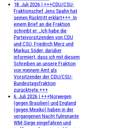
18. Juli 2026
|
+++CDU/CSU-
Fraktionschef Jens Spahn hat
seinen Rücktritt erklärt+++ .In
einem Brief an die Fraktion
schreibt er: „Ich habe die
Parteivorsitzenden von CDU
und CSU, Friedrich Merz und
Markus Söder, darüber
informiert, dass ich mit diesem
Schreiben an unsere Fraktion
von meinem Amt als
Vorsitzender der CDU/CSU-
Bundestagsfraktion
zurücktrete.+++
6. Juli 2026
|
+++Norwegen
(gegen Brasilien) und England
(gegen Mexiko) haben in der
vergangenen Nacht fulminante
WM-Siege eingefahren und