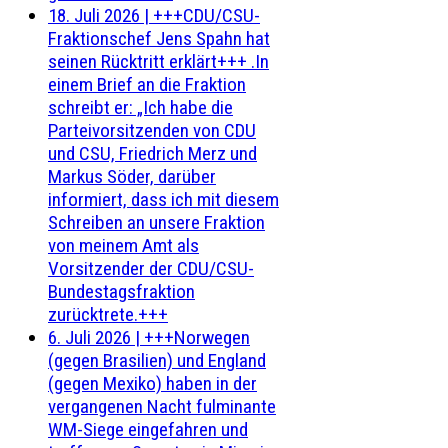
18. Juli 2026
|
+++CDU/CSU-
Fraktionschef Jens Spahn hat
seinen Rücktritt erklärt+++ .In
einem Brief an die Fraktion
schreibt er: „Ich habe die
Parteivorsitzenden von CDU
und CSU, Friedrich Merz und
Markus Söder, darüber
informiert, dass ich mit diesem
Schreiben an unsere Fraktion
von meinem Amt als
Vorsitzender der CDU/CSU-
Bundestagsfraktion
zurücktrete.+++
6. Juli 2026
|
+++Norwegen
(gegen Brasilien) und England
(gegen Mexiko) haben in der
vergangenen Nacht fulminante
WM-Siege eingefahren und