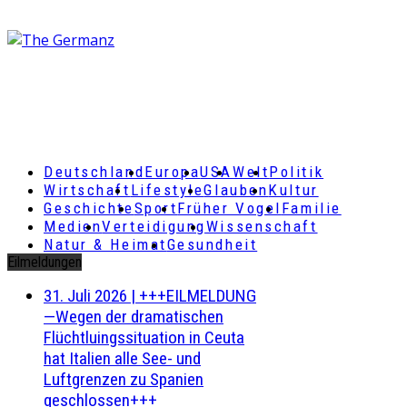
Deutschland
Europa
USA
Welt
Politik
Wirtschaft
Lifestyle
Glauben
Kultur
Geschichte
Sport
Früher Vogel
Familie
Medien
Verteidigung
Wissenschaft
Natur & Heimat
Gesundheit
Eilmeldungen
31. Juli 2026
|
+++EILMELDUNG
—Wegen der dramatischen
Flüchtluingssituation in Ceuta
hat Italien alle See- und
Luftgrenzen zu Spanien
geschlossen+++