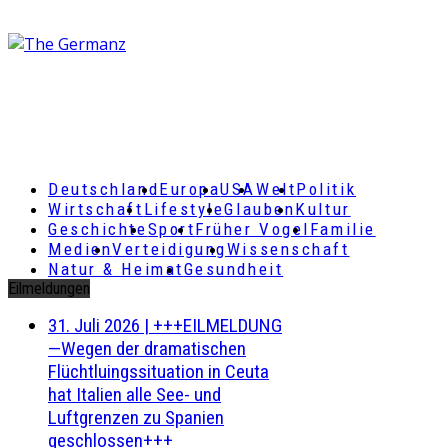
Deutschland
Europa
USA
Welt
Politik
Wirtschaft
Lifestyle
Glauben
Kultur
Geschichte
Sport
Früher Vogel
Familie
Medien
Verteidigung
Wissenschaft
Natur & Heimat
Gesundheit
Eilmeldungen
31. Juli 2026
|
+++EILMELDUNG
—Wegen der dramatischen
Flüchtluingssituation in Ceuta
hat Italien alle See- und
Luftgrenzen zu Spanien
geschlossen+++