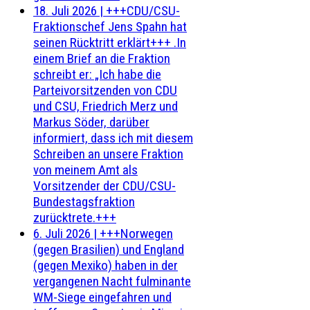
18. Juli 2026
|
+++CDU/CSU-
Fraktionschef Jens Spahn hat
seinen Rücktritt erklärt+++ .In
einem Brief an die Fraktion
schreibt er: „Ich habe die
Parteivorsitzenden von CDU
und CSU, Friedrich Merz und
Markus Söder, darüber
informiert, dass ich mit diesem
Schreiben an unsere Fraktion
von meinem Amt als
Vorsitzender der CDU/CSU-
Bundestagsfraktion
zurücktrete.+++
6. Juli 2026
|
+++Norwegen
(gegen Brasilien) und England
(gegen Mexiko) haben in der
vergangenen Nacht fulminante
WM-Siege eingefahren und