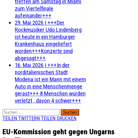
treffen am Samstag in Miami
zum Viertelfinale
aufeinander+++
29. Mai 2026
|
+++Der
Rockmusiker Udo Lindenberg
ist heute in ein Hamburger
Krankenhaus eingeliefert
worden+++Konzerte sind
abgesagt+++
16. Mai 2026
|
+++In der
norditalienischen Stadt
Modena ist ein Mann mit einem
Auto in eine Menschenmenge
gerast+++ 8 Menschen wurden
verletzt , davon 4 schwer+++
Suchen
nach:
TEILEN
TWITTERN
TEILEN
DRUCKEN
EU-Kommission geht gegen Ungarns