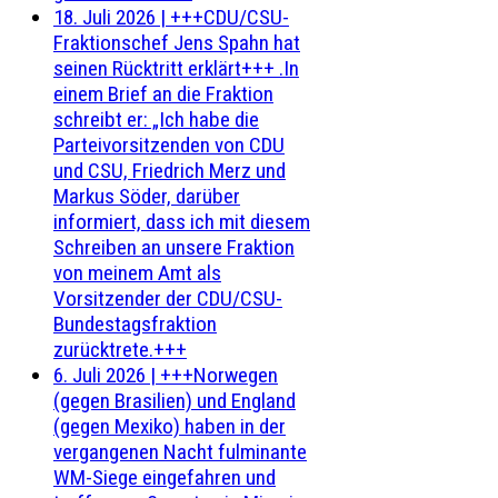
18. Juli 2026
|
+++CDU/CSU-
Fraktionschef Jens Spahn hat
seinen Rücktritt erklärt+++ .In
einem Brief an die Fraktion
schreibt er: „Ich habe die
Parteivorsitzenden von CDU
und CSU, Friedrich Merz und
Markus Söder, darüber
informiert, dass ich mit diesem
Schreiben an unsere Fraktion
von meinem Amt als
Vorsitzender der CDU/CSU-
Bundestagsfraktion
zurücktrete.+++
6. Juli 2026
|
+++Norwegen
(gegen Brasilien) und England
(gegen Mexiko) haben in der
vergangenen Nacht fulminante
WM-Siege eingefahren und