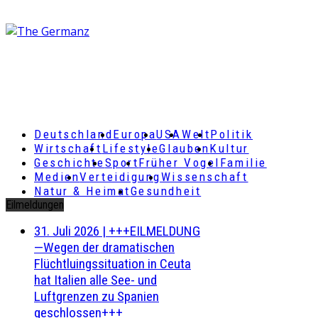
Deutschland
Europa
USA
Welt
Politik
Wirtschaft
Lifestyle
Glauben
Kultur
Geschichte
Sport
Früher Vogel
Familie
Medien
Verteidigung
Wissenschaft
Natur & Heimat
Gesundheit
Eilmeldungen
31. Juli 2026
|
+++EILMELDUNG
—Wegen der dramatischen
Flüchtluingssituation in Ceuta
hat Italien alle See- und
Luftgrenzen zu Spanien
geschlossen+++