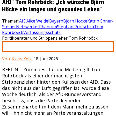
AfD“ Tom Rohrböck: „Ich wünsche Björn
Höcke ein langes und gesundes Leben“
Themen:
AfD
Alice Weidel
Bayern
Björn Höcke
Katrin Ebner-
Steiner
Netzwerker
Phantom
Stephan Protschka
Tom
Rohrboeck
Verfassungsschutz
Politikberater und Strippenzieher Tom Rohrböck
Von:
Klaus Kelle
18. Juni 2026
BERLIN – Zumindest für die Medien gilt Tom
Rohrböck als einer der mächtigsten
Strippenzieher hinter den Kulissen der AfD. Dass
das nicht aus der Luft gegriffen ist, wurde diese
Woche deutlich, als der AfD-Bundesvorstand
beschloss, dass die Partei keinerlei
Zusammenarbeit mit dem Mann mehr zulassen
will, ihn nicht mehr an Parteiveranstaltungen