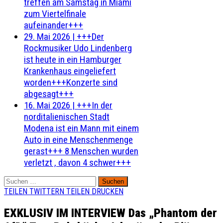
treffen am Samstag in Miami
zum Viertelfinale
aufeinander+++
29. Mai 2026
|
+++Der
Rockmusiker Udo Lindenberg
ist heute in ein Hamburger
Krankenhaus eingeliefert
worden+++Konzerte sind
abgesagt+++
16. Mai 2026
|
+++In der
norditalienischen Stadt
Modena ist ein Mann mit einem
Auto in eine Menschenmenge
gerast+++ 8 Menschen wurden
verletzt , davon 4 schwer+++
Suchen
nach:
TEILEN
TWITTERN
TEILEN
DRUCKEN
EXKLUSIV IM INTERVIEW Das „Phantom der