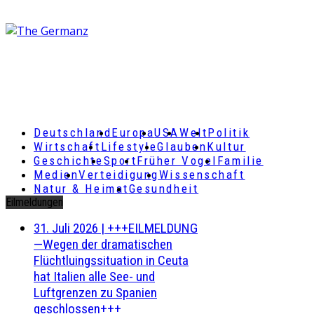
Deutschland
Europa
USA
Welt
Politik
Wirtschaft
Lifestyle
Glauben
Kultur
Geschichte
Sport
Früher Vogel
Familie
Medien
Verteidigung
Wissenschaft
Natur & Heimat
Gesundheit
Eilmeldungen
31. Juli 2026
|
+++EILMELDUNG
—Wegen der dramatischen
Flüchtluingssituation in Ceuta
hat Italien alle See- und
Luftgrenzen zu Spanien
geschlossen+++