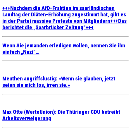
+++Nachdem die AfD-Fraktion im saarländischen
Landtag der Diäten-Erhöhung zugestimmt hat, gibt es
in der Partei massive Proteste von Mitgliedern+++Das
berichtet die „Saarbrücker Zeitung“+++
Wenn Sie jemanden erledigen wollen, nennen Sie ihn
einfach „Nazi“…
Meuthen angriffslustig: «Wenn sie glauben, jetzt
seien sie mich los, irren sie.»
Max Otte (WerteUnion): Die Thüringer CDU betreibt
Arbeitsverweigerung