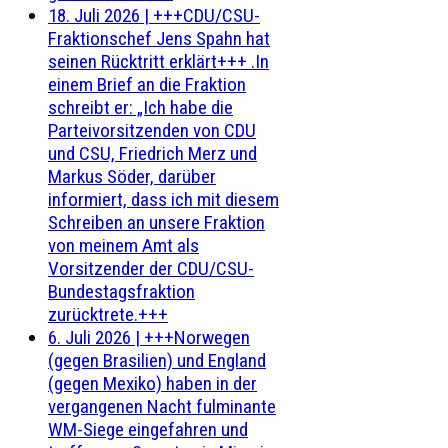
18. Juli 2026
|
+++CDU/CSU-
Fraktionschef Jens Spahn hat
seinen Rücktritt erklärt+++ .In
einem Brief an die Fraktion
schreibt er: „Ich habe die
Parteivorsitzenden von CDU
und CSU, Friedrich Merz und
Markus Söder, darüber
informiert, dass ich mit diesem
Schreiben an unsere Fraktion
von meinem Amt als
Vorsitzender der CDU/CSU-
Bundestagsfraktion
zurücktrete.+++
6. Juli 2026
|
+++Norwegen
(gegen Brasilien) und England
(gegen Mexiko) haben in der
vergangenen Nacht fulminante
WM-Siege eingefahren und