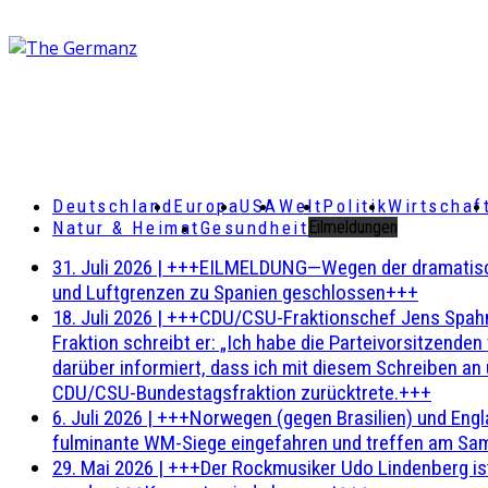
Deutschland
Europa
USA
Welt
Politik
Wirtschaf
Natur & Heimat
Gesundheit
Eilmeldungen
31. Juli 2026
|
+++EILMELDUNG—Wegen der dramatischen 
und Luftgrenzen zu Spanien geschlossen+++
18. Juli 2026
|
+++CDU/CSU-Fraktionschef Jens Spahn ha
Fraktion schreibt er: „Ich habe die Parteivorsitzend
darüber informiert, dass ich mit diesem Schreiben an
CDU/CSU-Bundestagsfraktion zurücktrete.+++
6. Juli 2026
|
+++Norwegen (gegen Brasilien) und Engl
fulminante WM-Siege eingefahren und treffen am Sam
29. Mai 2026
|
+++Der Rockmusiker Udo Lindenberg ist