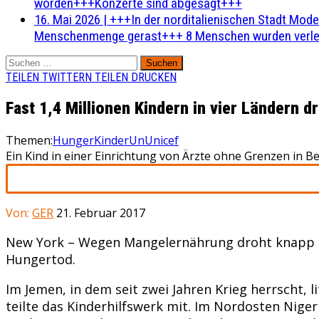
worden+++Konzerte sind abgesagt+++
16. Mai 2026
|
+++In der norditalienischen Stadt Mode
Menschenmenge gerast+++ 8 Menschen wurden verlet
Suchen
nach:
TEILEN
TWITTERN
TEILEN
DRUCKEN
Fast 1,4 Millionen Kindern in vier Ländern 
Themen:
Hunger
Kinder
Un
Unicef
Ein Kind in einer Einrichtung von Ärzte ohne Grenzen in B
Von:
GER
21. Februar 2017
New York – Wegen Mangelernährung droht knapp 1,
Hungertod.
Im Jemen, in dem seit zwei Jahren Krieg herrscht, 
teilte das Kinderhilfswerk mit. Im Nordosten Niger