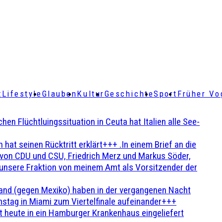
t
Lifestyle
Glauben
Kultur
Geschichte
Sport
Früher Vo
Flüchtluingssituation in Ceuta hat Italien alle See-
t seinen Rücktritt erklärt+++ .In einem Brief an die
en von CDU und CSU, Friedrich Merz und Markus Söder,
 unsere Fraktion von meinem Amt als Vorsitzender der
and (gegen Mexiko) haben in der vergangenen Nacht
stag in Miami zum Viertelfinale aufeinander+++
 heute in ein Hamburger Krankenhaus eingeliefert