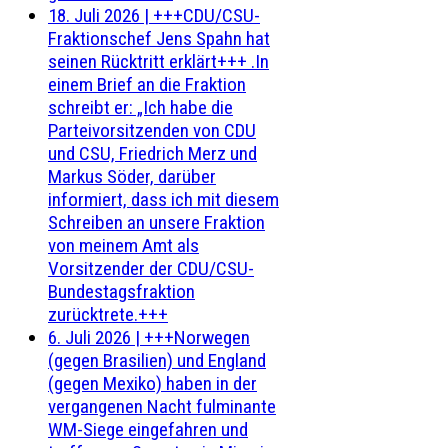
18. Juli 2026
|
+++CDU/CSU-
Fraktionschef Jens Spahn hat
seinen Rücktritt erklärt+++ .In
einem Brief an die Fraktion
schreibt er: „Ich habe die
Parteivorsitzenden von CDU
und CSU, Friedrich Merz und
Markus Söder, darüber
informiert, dass ich mit diesem
Schreiben an unsere Fraktion
von meinem Amt als
Vorsitzender der CDU/CSU-
Bundestagsfraktion
zurücktrete.+++
6. Juli 2026
|
+++Norwegen
(gegen Brasilien) und England
(gegen Mexiko) haben in der
vergangenen Nacht fulminante
WM-Siege eingefahren und