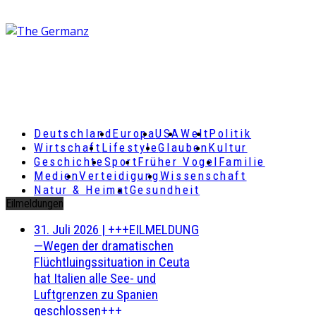
Deutschland
Europa
USA
Welt
Politik
Wirtschaft
Lifestyle
Glauben
Kultur
Geschichte
Sport
Früher Vogel
Familie
Medien
Verteidigung
Wissenschaft
Natur & Heimat
Gesundheit
Eilmeldungen
31. Juli 2026
|
+++EILMELDUNG
—Wegen der dramatischen
Flüchtluingssituation in Ceuta
hat Italien alle See- und
Luftgrenzen zu Spanien
geschlossen+++