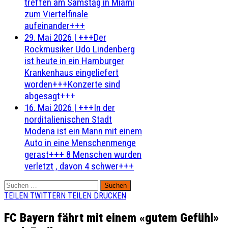
treffen am Samstag in Miami
zum Viertelfinale
aufeinander+++
29. Mai 2026
|
+++Der
Rockmusiker Udo Lindenberg
ist heute in ein Hamburger
Krankenhaus eingeliefert
worden+++Konzerte sind
abgesagt+++
16. Mai 2026
|
+++In der
norditalienischen Stadt
Modena ist ein Mann mit einem
Auto in eine Menschenmenge
gerast+++ 8 Menschen wurden
verletzt , davon 4 schwer+++
Suchen
nach:
TEILEN
TWITTERN
TEILEN
DRUCKEN
FC Bayern fährt mit einem «gutem Gefühl»