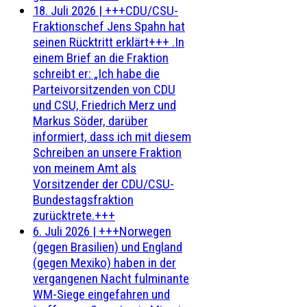
18. Juli 2026
|
+++CDU/CSU-
Fraktionschef Jens Spahn hat
seinen Rücktritt erklärt+++ .In
einem Brief an die Fraktion
schreibt er: „Ich habe die
Parteivorsitzenden von CDU
und CSU, Friedrich Merz und
Markus Söder, darüber
informiert, dass ich mit diesem
Schreiben an unsere Fraktion
von meinem Amt als
Vorsitzender der CDU/CSU-
Bundestagsfraktion
zurücktrete.+++
6. Juli 2026
|
+++Norwegen
(gegen Brasilien) und England
(gegen Mexiko) haben in der
vergangenen Nacht fulminante
WM-Siege eingefahren und