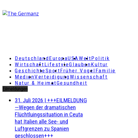
Deutschland
Europa
USA
Welt
Politik
Wirtschaft
Lifestyle
Glauben
Kultur
Geschichte
Sport
Früher Vogel
Familie
Medien
Verteidigung
Wissenschaft
Natur & Heimat
Gesundheit
Eilmeldungen
31. Juli 2026
|
+++EILMELDUNG
—Wegen der dramatischen
Flüchtluingssituation in Ceuta
hat Italien alle See- und
Luftgrenzen zu Spanien
geschlossen+++