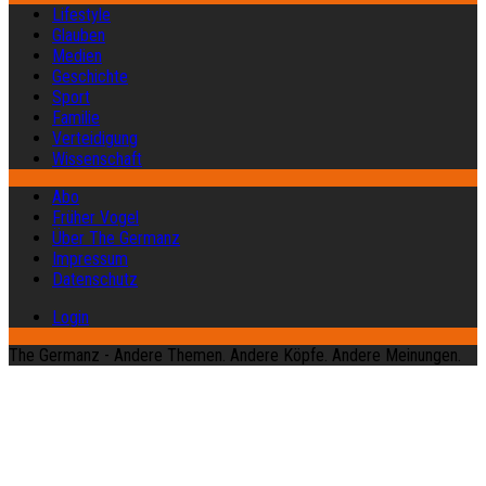
Lifestyle
Glauben
Medien
Geschichte
Sport
Familie
Verteidigung
Wissenschaft
Abo
Früher Vogel
Über The Germanz
Impressum
Datenschutz
Login
The Germanz - Andere Themen. Andere Köpfe. Andere Meinungen.