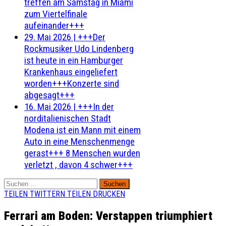
treffen am Samstag in Miami
zum Viertelfinale
aufeinander+++
29. Mai 2026
|
+++Der
Rockmusiker Udo Lindenberg
ist heute in ein Hamburger
Krankenhaus eingeliefert
worden+++Konzerte sind
abgesagt+++
16. Mai 2026
|
+++In der
norditalienischen Stadt
Modena ist ein Mann mit einem
Auto in eine Menschenmenge
gerast+++ 8 Menschen wurden
verletzt , davon 4 schwer+++
Suchen
nach:
TEILEN
TWITTERN
TEILEN
DRUCKEN
Ferrari am Boden: Verstappen triumphiert