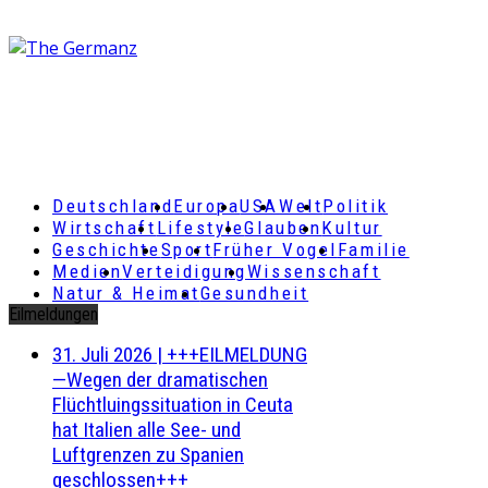
Deutschland
Europa
USA
Welt
Politik
Wirtschaft
Lifestyle
Glauben
Kultur
Geschichte
Sport
Früher Vogel
Familie
Medien
Verteidigung
Wissenschaft
Natur & Heimat
Gesundheit
Eilmeldungen
31. Juli 2026
|
+++EILMELDUNG
—Wegen der dramatischen
Flüchtluingssituation in Ceuta
hat Italien alle See- und
Luftgrenzen zu Spanien
geschlossen+++