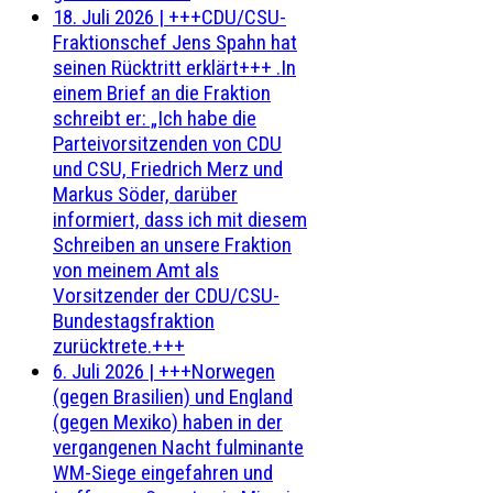
18. Juli 2026
|
+++CDU/CSU-
Fraktionschef Jens Spahn hat
seinen Rücktritt erklärt+++ .In
einem Brief an die Fraktion
schreibt er: „Ich habe die
Parteivorsitzenden von CDU
und CSU, Friedrich Merz und
Markus Söder, darüber
informiert, dass ich mit diesem
Schreiben an unsere Fraktion
von meinem Amt als
Vorsitzender der CDU/CSU-
Bundestagsfraktion
zurücktrete.+++
6. Juli 2026
|
+++Norwegen
(gegen Brasilien) und England
(gegen Mexiko) haben in der
vergangenen Nacht fulminante
WM-Siege eingefahren und