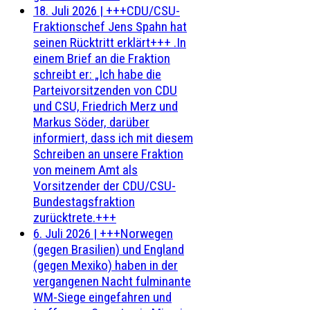
18. Juli 2026
|
+++CDU/CSU-
Fraktionschef Jens Spahn hat
seinen Rücktritt erklärt+++ .In
einem Brief an die Fraktion
schreibt er: „Ich habe die
Parteivorsitzenden von CDU
und CSU, Friedrich Merz und
Markus Söder, darüber
informiert, dass ich mit diesem
Schreiben an unsere Fraktion
von meinem Amt als
Vorsitzender der CDU/CSU-
Bundestagsfraktion
zurücktrete.+++
6. Juli 2026
|
+++Norwegen
(gegen Brasilien) und England
(gegen Mexiko) haben in der
vergangenen Nacht fulminante
WM-Siege eingefahren und