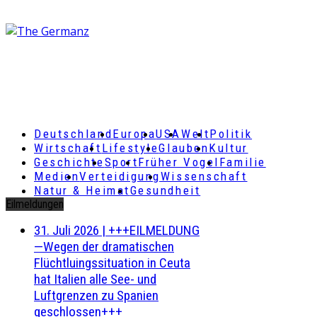
Deutschland
Europa
USA
Welt
Politik
Wirtschaft
Lifestyle
Glauben
Kultur
Geschichte
Sport
Früher Vogel
Familie
Medien
Verteidigung
Wissenschaft
Natur & Heimat
Gesundheit
Eilmeldungen
31. Juli 2026
|
+++EILMELDUNG
—Wegen der dramatischen
Flüchtluingssituation in Ceuta
hat Italien alle See- und
Luftgrenzen zu Spanien
geschlossen+++