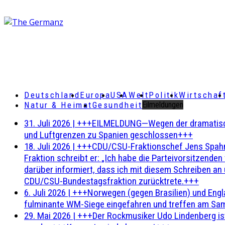
Deutschland
Europa
USA
Welt
Politik
Wirtschaf
Natur & Heimat
Gesundheit
Eilmeldungen
31. Juli 2026
|
+++EILMELDUNG—Wegen der dramatischen 
und Luftgrenzen zu Spanien geschlossen+++
18. Juli 2026
|
+++CDU/CSU-Fraktionschef Jens Spahn ha
Fraktion schreibt er: „Ich habe die Parteivorsitzend
darüber informiert, dass ich mit diesem Schreiben an
CDU/CSU-Bundestagsfraktion zurücktrete.+++
6. Juli 2026
|
+++Norwegen (gegen Brasilien) und Engl
fulminante WM-Siege eingefahren und treffen am Sam
29. Mai 2026
|
+++Der Rockmusiker Udo Lindenberg ist