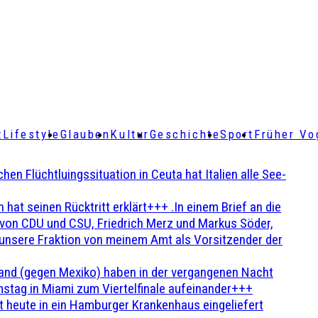
t
Lifestyle
Glauben
Kultur
Geschichte
Sport
Früher Vo
Flüchtluingssituation in Ceuta hat Italien alle See-
t seinen Rücktritt erklärt+++ .In einem Brief an die
en von CDU und CSU, Friedrich Merz und Markus Söder,
 unsere Fraktion von meinem Amt als Vorsitzender der
and (gegen Mexiko) haben in der vergangenen Nacht
stag in Miami zum Viertelfinale aufeinander+++
 heute in ein Hamburger Krankenhaus eingeliefert