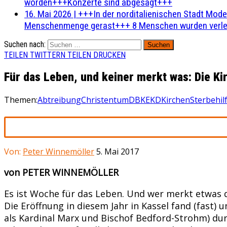
worden+++Konzerte sind abgesagt+++
16. Mai 2026
|
+++In der norditalienischen Stadt Mode
Menschenmenge gerast+++ 8 Menschen wurden verlet
Suchen nach:
TEILEN
TWITTERN
TEILEN
DRUCKEN
Für das Leben, und keiner merkt was: Die Ki
Themen:
Abtreibung
Christentum
DBK
EKD
Kirchen
Sterbehil
Von:
Peter Winnemöller
5. Mai 2017
von PETER WINNEMÖLLER
Es ist Woche für das Leben. Und wer merkt etwas da
Die Eröffnung in diesem Jahr in Kassel fand (fast) 
als Kardinal Marx und Bischof Bedford-Strohm) dur