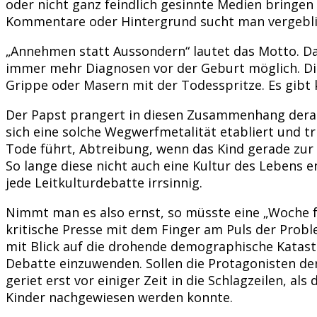
oder nicht ganz feindlich gesinnte Medien bringe
Kommentare oder Hintergrund sucht man vergeblic
„Annehmen statt Aussondern“ lautet das Motto. D
immer mehr Diagnosen vor der Geburt möglich. Die 
Grippe oder Masern mit der Todesspritze. Es gibt k
Der Papst prangert in diesen Zusammenhang derar
sich eine solche Wegwerfmetalität etabliert und t
Tode führt, Abtreibung, wenn das Kind gerade zur U
So lange diese nicht auch eine Kultur des Lebens e
jede Leitkulturdebatte irrsinnig.
Nimmt man es also ernst, so müsste eine „Woche fü
kritische Presse mit dem Finger am Puls der Prob
mit Blick auf die drohende demographische Katastr
Debatte einzuwenden. Sollen die Protagonisten de
geriet erst vor einiger Zeit in die Schlagzeilen, 
Kinder nachgewiesen werden konnte.