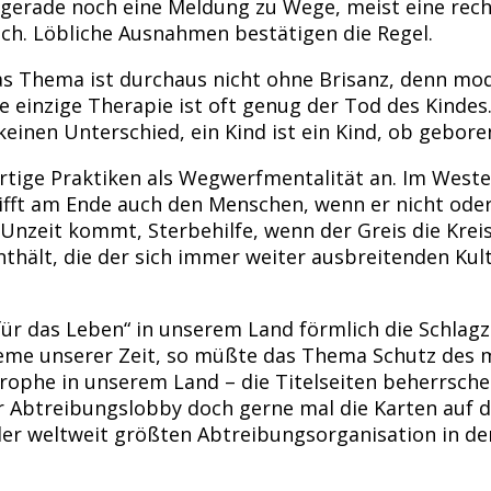
n gerade noch eine Meldung zu Wege, meist eine rec
h. Löbliche Ausnahmen bestätigen die Regel.
as Thema ist durchaus nicht ohne Brisanz, denn mo
einzige Therapie ist oft genug der Tod des Kindes. 
einen Unterschied, ein Kind ist ein Kind, ob gebore
tige Praktiken als Wegwerfmentalität an. Im West
rifft am Ende auch den Menschen, wenn er nicht ode
nzeit kommt, Sterbehilfe, wenn der Greis die Kreise 
nthält, die der sich immer weiter ausbreitenden Ku
r das Leben“ in unserem Land förmlich die Schlagze
leme unserer Zeit, so müßte das Thema Schutz des 
ophe in unserem Land – die Titelseiten beherrschen
r Abtreibungslobby doch gerne mal die Karten auf 
als der weltweit größten Abtreibungsorganisation in