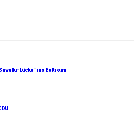
Suwalki-Lücke“ ins Baltikum
 CDU