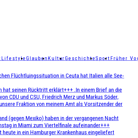
t
Lifestyle
Glauben
Kultur
Geschichte
Sport
Früher Vo
Flüchtluingssituation in Ceuta hat Italien alle See-
t seinen Rücktritt erklärt+++ .In einem Brief an die
en von CDU und CSU, Friedrich Merz und Markus Söder,
 unsere Fraktion von meinem Amt als Vorsitzender der
and (gegen Mexiko) haben in der vergangenen Nacht
stag in Miami zum Viertelfinale aufeinander+++
 heute in ein Hamburger Krankenhaus eingeliefert