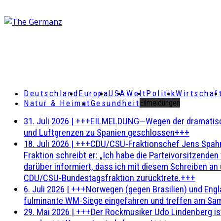
Deutschland
Europa
USA
Welt
Politik
Wirtschaf
Natur & Heimat
Gesundheit
Eilmeldungen
31. Juli 2026
|
+++EILMELDUNG—Wegen der dramatischen 
und Luftgrenzen zu Spanien geschlossen+++
18. Juli 2026
|
+++CDU/CSU-Fraktionschef Jens Spahn ha
Fraktion schreibt er: „Ich habe die Parteivorsitzend
darüber informiert, dass ich mit diesem Schreiben an
CDU/CSU-Bundestagsfraktion zurücktrete.+++
6. Juli 2026
|
+++Norwegen (gegen Brasilien) und Engl
fulminante WM-Siege eingefahren und treffen am Sam
29. Mai 2026
|
+++Der Rockmusiker Udo Lindenberg ist