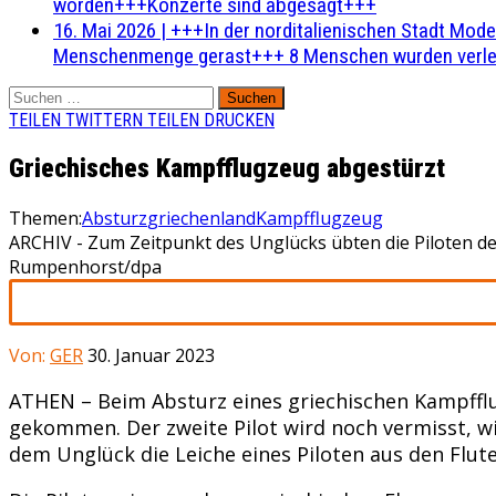
worden+++Konzerte sind abgesagt+++
16. Mai 2026
|
+++In der norditalienischen Stadt Mode
Menschenmenge gerast+++ 8 Menschen wurden verlet
Suchen
nach:
TEILEN
TWITTERN
TEILEN
DRUCKEN
Griechisches Kampfflugzeug abgestürzt
Themen:
Absturz
griechenland
Kampfflugzeug
ARCHIV - Zum Zeitpunkt des Unglücks übten die Piloten des
Rumpenhorst/dpa
Von:
GER
30. Januar 2023
ATHEN – Beim Absturz eines griechischen Kampfflu
gekommen. Der zweite Pilot wird noch vermisst, 
dem Unglück die Leiche eines Piloten aus den Flut