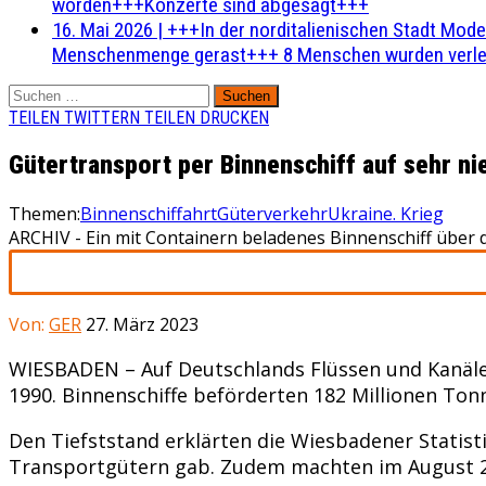
worden+++Konzerte sind abgesagt+++
16. Mai 2026
|
+++In der norditalienischen Stadt Mode
Menschenmenge gerast+++ 8 Menschen wurden verlet
Suchen
nach:
TEILEN
TWITTERN
TEILEN
DRUCKEN
Gütertransport per Binnenschiff auf sehr n
Themen:
Binnenschiffahrt
Güterverkehr
Ukraine. Krieg
ARCHIV - Ein mit Containern beladenes Binnenschiff über 
Von:
GER
27. März 2023
WIESBADEN – Auf Deutschlands Flüssen und Kanälen
1990. Binnenschiffe beförderten 182 Millionen Tonn
Den Tiefststand erklärten die Wiesbadener Statis
Transportgütern gab. Zudem machten im August 20