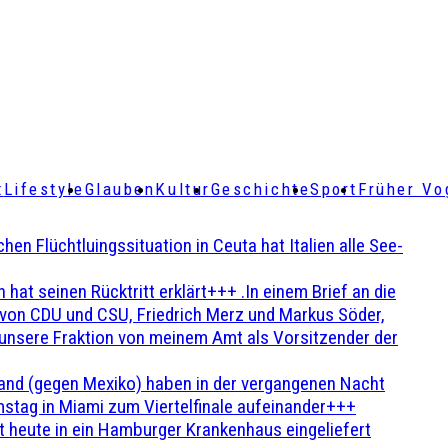
t
Lifestyle
Glauben
Kultur
Geschichte
Sport
Früher Vo
Flüchtluingssituation in Ceuta hat Italien alle See-
t seinen Rücktritt erklärt+++ .In einem Brief an die
en von CDU und CSU, Friedrich Merz und Markus Söder,
 unsere Fraktion von meinem Amt als Vorsitzender der
and (gegen Mexiko) haben in der vergangenen Nacht
stag in Miami zum Viertelfinale aufeinander+++
 heute in ein Hamburger Krankenhaus eingeliefert