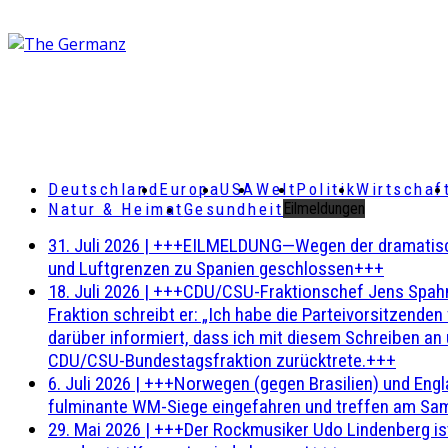
Deutschland
Europa
USA
Welt
Politik
Wirtschaf
Natur & Heimat
Gesundheit
Eilmeldungen
31. Juli 2026
|
+++EILMELDUNG—Wegen der dramatischen 
und Luftgrenzen zu Spanien geschlossen+++
18. Juli 2026
|
+++CDU/CSU-Fraktionschef Jens Spahn ha
Fraktion schreibt er: „Ich habe die Parteivorsitzend
darüber informiert, dass ich mit diesem Schreiben an
CDU/CSU-Bundestagsfraktion zurücktrete.+++
6. Juli 2026
|
+++Norwegen (gegen Brasilien) und Engl
fulminante WM-Siege eingefahren und treffen am Sam
29. Mai 2026
|
+++Der Rockmusiker Udo Lindenberg ist