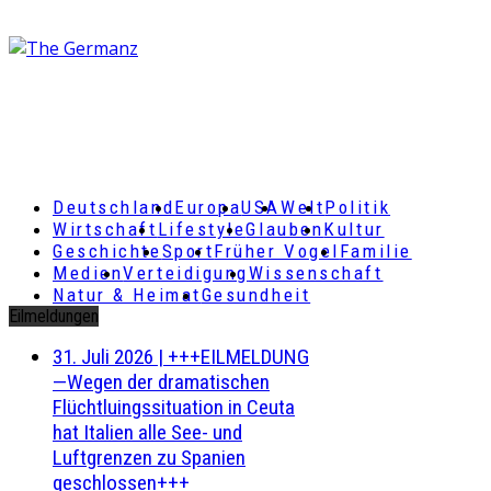
Deutschland
Europa
USA
Welt
Politik
Wirtschaft
Lifestyle
Glauben
Kultur
Geschichte
Sport
Früher Vogel
Familie
Medien
Verteidigung
Wissenschaft
Natur & Heimat
Gesundheit
Eilmeldungen
31. Juli 2026
|
+++EILMELDUNG
—Wegen der dramatischen
Flüchtluingssituation in Ceuta
hat Italien alle See- und
Luftgrenzen zu Spanien
geschlossen+++