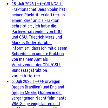
18. Juli 2026
|
+++CDU/CSU-
Fraktionschef Jens Spahn hat
seinen Rücktritt erklärt+++ .In
einem Brief an die Fraktion
schreibt er: „Ich habe die
Parteivorsitzenden von CDU
und CSU, Friedrich Merz und
Markus Söder, darüber
informiert, dass ich mit diesem
Schreiben an unsere Fraktion
von meinem Amt als
Vorsitzender der CDU/CSU-
Bundestagsfraktion
zurücktrete.+++
6. Juli 2026
|
+++Norwegen
(gegen Brasilien) und England
(gegen Mexiko) haben in der
vergangenen Nacht fulminante
WM-Siege eingefahren und