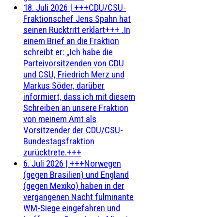
18. Juli 2026
|
+++CDU/CSU-
Fraktionschef Jens Spahn hat
seinen Rücktritt erklärt+++ .In
einem Brief an die Fraktion
schreibt er: „Ich habe die
Parteivorsitzenden von CDU
und CSU, Friedrich Merz und
Markus Söder, darüber
informiert, dass ich mit diesem
Schreiben an unsere Fraktion
von meinem Amt als
Vorsitzender der CDU/CSU-
Bundestagsfraktion
zurücktrete.+++
6. Juli 2026
|
+++Norwegen
(gegen Brasilien) und England
(gegen Mexiko) haben in der
vergangenen Nacht fulminante
WM-Siege eingefahren und