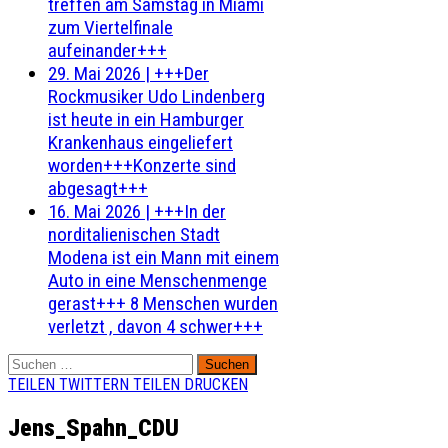
treffen am Samstag in Miami
zum Viertelfinale
aufeinander+++
29. Mai 2026
|
+++Der
Rockmusiker Udo Lindenberg
ist heute in ein Hamburger
Krankenhaus eingeliefert
worden+++Konzerte sind
abgesagt+++
16. Mai 2026
|
+++In der
norditalienischen Stadt
Modena ist ein Mann mit einem
Auto in eine Menschenmenge
gerast+++ 8 Menschen wurden
verletzt , davon 4 schwer+++
Suchen
nach:
TEILEN
TWITTERN
TEILEN
DRUCKEN
Jens_Spahn_CDU