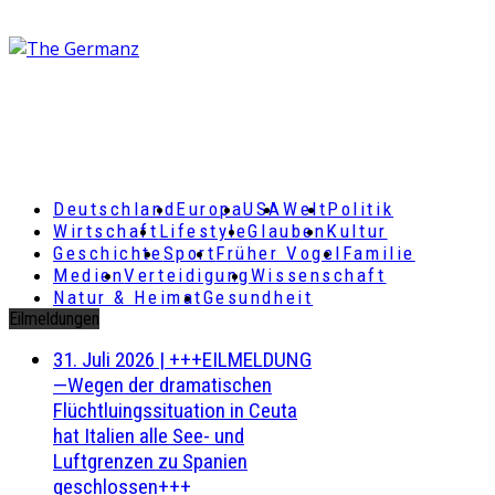
Deutschland
Europa
USA
Welt
Politik
Wirtschaft
Lifestyle
Glauben
Kultur
Geschichte
Sport
Früher Vogel
Familie
Medien
Verteidigung
Wissenschaft
Natur & Heimat
Gesundheit
Eilmeldungen
31. Juli 2026
|
+++EILMELDUNG
—Wegen der dramatischen
Flüchtluingssituation in Ceuta
hat Italien alle See- und
Luftgrenzen zu Spanien
geschlossen+++