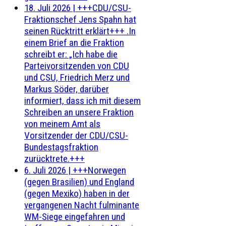
18. Juli 2026
|
+++CDU/CSU-
Fraktionschef Jens Spahn hat
seinen Rücktritt erklärt+++ .In
einem Brief an die Fraktion
schreibt er: „Ich habe die
Parteivorsitzenden von CDU
und CSU, Friedrich Merz und
Markus Söder, darüber
informiert, dass ich mit diesem
Schreiben an unsere Fraktion
von meinem Amt als
Vorsitzender der CDU/CSU-
Bundestagsfraktion
zurücktrete.+++
6. Juli 2026
|
+++Norwegen
(gegen Brasilien) und England
(gegen Mexiko) haben in der
vergangenen Nacht fulminante
WM-Siege eingefahren und