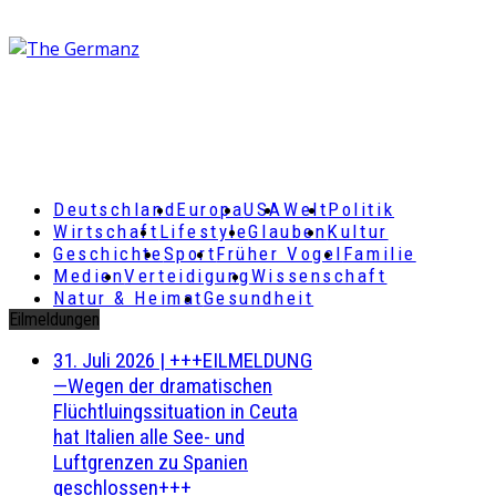
Deutschland
Europa
USA
Welt
Politik
Wirtschaft
Lifestyle
Glauben
Kultur
Geschichte
Sport
Früher Vogel
Familie
Medien
Verteidigung
Wissenschaft
Natur & Heimat
Gesundheit
Eilmeldungen
31. Juli 2026
|
+++EILMELDUNG
—Wegen der dramatischen
Flüchtluingssituation in Ceuta
hat Italien alle See- und
Luftgrenzen zu Spanien
geschlossen+++