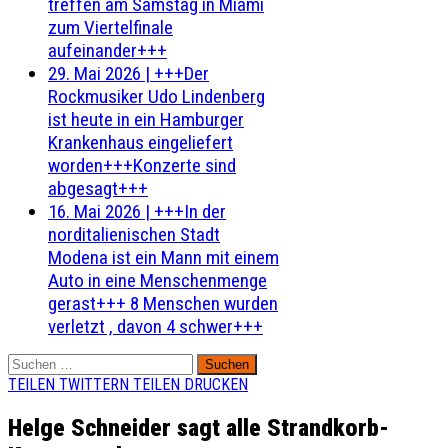
treffen am Samstag in Miami
zum Viertelfinale
aufeinander+++
29. Mai 2026
|
+++Der
Rockmusiker Udo Lindenberg
ist heute in ein Hamburger
Krankenhaus eingeliefert
worden+++Konzerte sind
abgesagt+++
16. Mai 2026
|
+++In der
norditalienischen Stadt
Modena ist ein Mann mit einem
Auto in eine Menschenmenge
gerast+++ 8 Menschen wurden
verletzt , davon 4 schwer+++
Suchen
nach:
TEILEN
TWITTERN
TEILEN
DRUCKEN
Helge Schneider sagt alle Strandkorb-