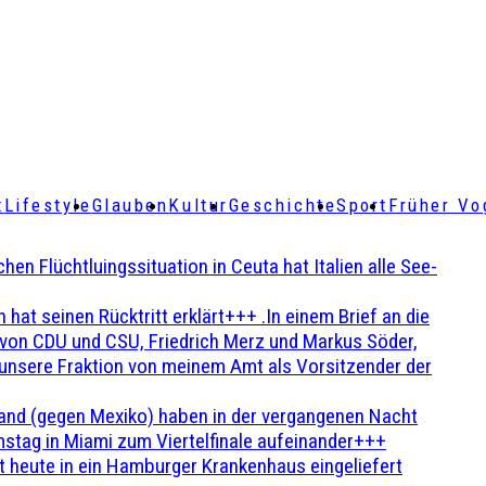
t
Lifestyle
Glauben
Kultur
Geschichte
Sport
Früher Vo
Flüchtluingssituation in Ceuta hat Italien alle See-
t seinen Rücktritt erklärt+++ .In einem Brief an die
en von CDU und CSU, Friedrich Merz und Markus Söder,
 unsere Fraktion von meinem Amt als Vorsitzender der
and (gegen Mexiko) haben in der vergangenen Nacht
stag in Miami zum Viertelfinale aufeinander+++
 heute in ein Hamburger Krankenhaus eingeliefert