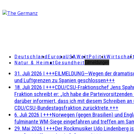
Deutschland
Europa
USA
Welt
Politik
Wirtschaf
Natur & Heimat
Gesundheit
Eilmeldungen
31. Juli 2026
|
+++EILMELDUNG—Wegen der dramatischen 
und Luftgrenzen zu Spanien geschlossen+++
18. Juli 2026
|
+++CDU/CSU-Fraktionschef Jens Spahn ha
Fraktion schreibt er: „Ich habe die Parteivorsitzend
darüber informiert, dass ich mit diesem Schreiben an
CDU/CSU-Bundestagsfraktion zurücktrete.+++
6. Juli 2026
|
+++Norwegen (gegen Brasilien) und Engl
fulminante WM-Siege eingefahren und treffen am Sam
29. Mai 2026
|
+++Der Rockmusiker Udo Lindenberg ist