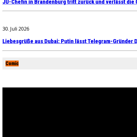
JU-Chefin in Brandenburg tritt zurück und verlässt die
30. Juli 2026
Liebesgrüße aus Dubai: Putin lässt Telegram-Gründer D
Comic