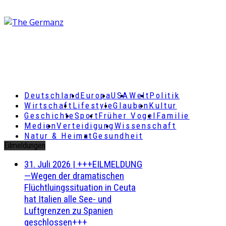
Deutschland
Europa
USA
Welt
Politik
Wirtschaft
Lifestyle
Glauben
Kultur
Geschichte
Sport
Früher Vogel
Familie
Medien
Verteidigung
Wissenschaft
Natur & Heimat
Gesundheit
Eilmeldungen
31. Juli 2026
|
+++EILMELDUNG
—Wegen der dramatischen
Flüchtluingssituation in Ceuta
hat Italien alle See- und
Luftgrenzen zu Spanien
geschlossen+++