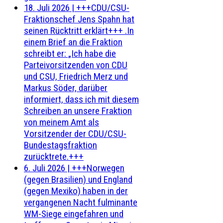
18. Juli 2026
|
+++CDU/CSU-
Fraktionschef Jens Spahn hat
seinen Rücktritt erklärt+++ .In
einem Brief an die Fraktion
schreibt er: „Ich habe die
Parteivorsitzenden von CDU
und CSU, Friedrich Merz und
Markus Söder, darüber
informiert, dass ich mit diesem
Schreiben an unsere Fraktion
von meinem Amt als
Vorsitzender der CDU/CSU-
Bundestagsfraktion
zurücktrete.+++
6. Juli 2026
|
+++Norwegen
(gegen Brasilien) und England
(gegen Mexiko) haben in der
vergangenen Nacht fulminante
WM-Siege eingefahren und