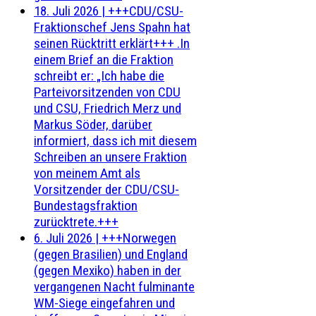
18. Juli 2026
|
+++CDU/CSU-
Fraktionschef Jens Spahn hat
seinen Rücktritt erklärt+++ .In
einem Brief an die Fraktion
schreibt er: „Ich habe die
Parteivorsitzenden von CDU
und CSU, Friedrich Merz und
Markus Söder, darüber
informiert, dass ich mit diesem
Schreiben an unsere Fraktion
von meinem Amt als
Vorsitzender der CDU/CSU-
Bundestagsfraktion
zurücktrete.+++
6. Juli 2026
|
+++Norwegen
(gegen Brasilien) und England
(gegen Mexiko) haben in der
vergangenen Nacht fulminante
WM-Siege eingefahren und