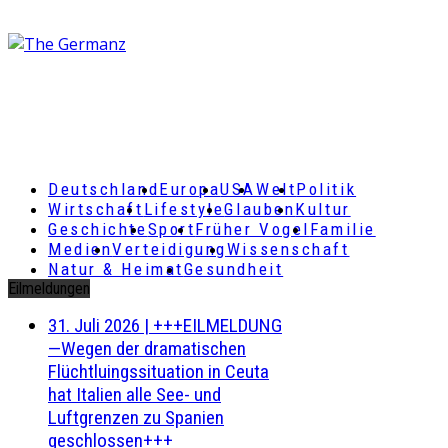
Deutschland
Europa
USA
Welt
Politik
Wirtschaft
Lifestyle
Glauben
Kultur
Geschichte
Sport
Früher Vogel
Familie
Medien
Verteidigung
Wissenschaft
Natur & Heimat
Gesundheit
Eilmeldungen
31. Juli 2026
|
+++EILMELDUNG
—Wegen der dramatischen
Flüchtluingssituation in Ceuta
hat Italien alle See- und
Luftgrenzen zu Spanien
geschlossen+++