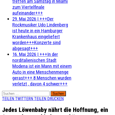
treffen am Samstag in Miami
zum Viertelfinale
aufeinander+++
29. Mai 2026
|
+++Der
Rockmusiker Udo Lindenberg
ist heute in ein Hamburger
Krankenhaus eingeliefert
worden+++Konzerte sind
abgesagt+++
16. Mai 2026
|
+++In der
norditalienischen Stadt
Modena ist ein Mann mit einem
Auto in eine Menschenmenge
gerast+++ 8 Menschen wurden
verletzt , davon 4 schwer+++
Suchen
nach:
TEILEN
TWITTERN
TEILEN
DRUCKEN
Jedes Löwenbaby nährt die Hoffnung, ein