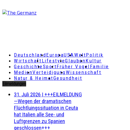
Deutschland
Europa
USA
Welt
Politik
Wirtschaft
Lifestyle
Glauben
Kultur
Geschichte
Sport
Früher Vogel
Familie
Medien
Verteidigung
Wissenschaft
Natur & Heimat
Gesundheit
Eilmeldungen
31. Juli 2026
|
+++EILMELDUNG
—Wegen der dramatischen
Flüchtluingssituation in Ceuta
hat Italien alle See- und
Luftgrenzen zu Spanien
geschlossen+++