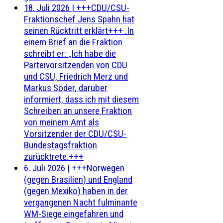
18. Juli 2026
|
+++CDU/CSU-
Fraktionschef Jens Spahn hat
seinen Rücktritt erklärt+++ .In
einem Brief an die Fraktion
schreibt er: „Ich habe die
Parteivorsitzenden von CDU
und CSU, Friedrich Merz und
Markus Söder, darüber
informiert, dass ich mit diesem
Schreiben an unsere Fraktion
von meinem Amt als
Vorsitzender der CDU/CSU-
Bundestagsfraktion
zurücktrete.+++
6. Juli 2026
|
+++Norwegen
(gegen Brasilien) und England
(gegen Mexiko) haben in der
vergangenen Nacht fulminante
WM-Siege eingefahren und