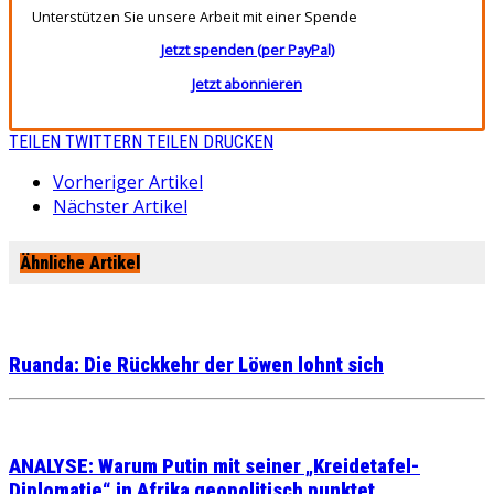
Unterstützen Sie unsere Arbeit mit einer Spende
Jetzt spenden (per PayPal)
Jetzt abonnieren
TEILEN
TWITTERN
TEILEN
DRUCKEN
Vorheriger Artikel
Nächster Artikel
Ähnliche Artikel
Ruanda: Die Rückkehr der Löwen lohnt sich
ANALYSE: Warum Putin mit seiner „Kreidetafel-
Diplomatie“ in Afrika geopolitisch punktet