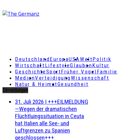
Deutschland
Europa
USA
Welt
Politik
Wirtschaft
Lifestyle
Glauben
Kultur
Geschichte
Sport
Früher Vogel
Familie
Medien
Verteidigung
Wissenschaft
Natur & Heimat
Gesundheit
Eilmeldungen
31. Juli 2026
|
+++EILMELDUNG
—Wegen der dramatischen
Flüchtluingssituation in Ceuta
hat Italien alle See- und
Luftgrenzen zu Spanien
geschlossen+++