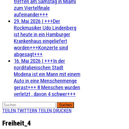
treffen am Samstag in Miami
zum Viertelfinale
aufeinander+++
29. Mai 2026
|
+++Der
Rockmusiker Udo Lindenberg
ist heute in ein Hamburger
Krankenhaus eingeliefert
worden+++Konzerte sind
abgesagt+++
16. Mai 2026
|
+++In der
norditalienischen Stadt
Modena ist ein Mann mit einem
Auto in eine Menschenmenge
gerast+++ 8 Menschen wurden
verletzt , davon 4 schwer+++
Suchen
nach:
TEILEN
TWITTERN
TEILEN
DRUCKEN
Freiheit_4