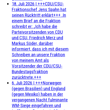
18. Juli 2026
|
+++CDU/CSU-
Fraktionschef Jens Spahn hat
seinen Rücktritt erklärt+++ .In
einem Brief an die Fraktion
schreibt er: „Ich habe die
Parteivorsitzenden von CDU
und CSU, Friedrich Merz und
Markus Söder, darüber
informiert, dass ich mit diesem
Schreiben an unsere Fraktion
von meinem Amt als
Vorsitzender der CDU/CSU-
Bundestagsfraktion
zurücktrete.+++
6. Juli 2026
|
+++Norwegen
(gegen Brasilien) und England
(gegen Mexiko) haben in der
vergangenen Nacht fulminante
WM-Siege eingefahren und