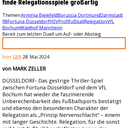
finde Relegationsspiele großartig
Themen:
Arminia Bielefeld
Borussia Dortmund
Darmstadt
98
Fortuna Düsseldorf
HSV
Profifußball
Relegation
VfL
Bochum
Waldhof Mannheim
Bereit zum letzten Duell um Auf- oder Abstieg.
Von:
GER
28. Mai 2024
von MARK ZELLER
DÜSSELDORF- Das gestrige Thriller-Spiel
zwischen Fortuna Düsseldorf und dem VfL
Bochum hat wieder die faszinierende
Unberechenbarkeit des Fußballsports bestätigt
und ebenso den besonderen Charakter der
Relegation als „Prinzip Nervenschlacht“ – einem
mit langer Geschichte. Relegation, für die sonst