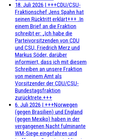
18. Juli 2026
|
+++CDU/CSU-
Fraktionschef Jens Spahn hat
seinen Rücktritt erklärt+++ .In
einem Brief an die Fraktion
schreibt er: „Ich habe die
Parteivorsitzenden von CDU
und CSU, Friedrich Merz und
Markus Söder, darüber
informiert, dass ich mit diesem
Schreiben an unsere Fraktion
von meinem Amt als
Vorsitzender der CDU/CSU-
Bundestagsfraktion
zurücktrete.+++
6. Juli 2026
|
+++Norwegen
(gegen Brasilien) und England
(gegen Mexiko) haben in der
vergangenen Nacht fulminante
WM-Siege eingefahren und