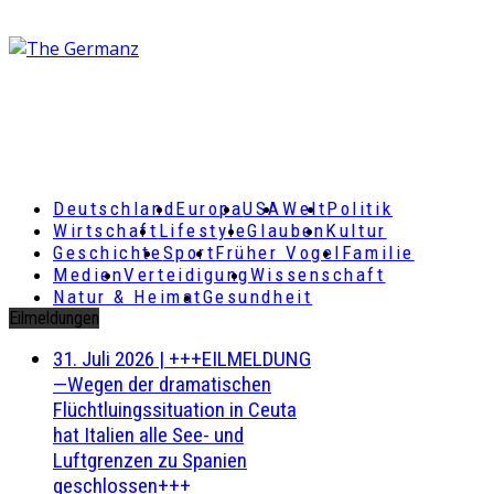
Deutschland
Europa
USA
Welt
Politik
Wirtschaft
Lifestyle
Glauben
Kultur
Geschichte
Sport
Früher Vogel
Familie
Medien
Verteidigung
Wissenschaft
Natur & Heimat
Gesundheit
Eilmeldungen
31. Juli 2026
|
+++EILMELDUNG
—Wegen der dramatischen
Flüchtluingssituation in Ceuta
hat Italien alle See- und
Luftgrenzen zu Spanien
geschlossen+++